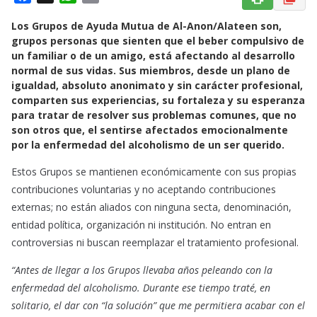
a
h
m
Los Grupos de Ayuda Mutua de Al-Anon/Alateen son,
c
a
a
grupos personas que sienten que el beber compulsivo de
e
t
i
un familiar o de un amigo, está afectando al desarrollo
b
s
l
normal de sus vidas. Sus miembros, desde un plano de
o
A
igualdad, absoluto anonimato y sin carácter profesional,
o
p
comparten sus experiencias, su fortaleza y su esperanza
k
p
para tratar de resolver sus problemas comunes, que no
son otros que, el sentirse afectados emocionalmente
por la enfermedad del alcoholismo de un ser querido.
Estos Grupos se mantienen económicamente con sus propias
contribuciones voluntarias y no aceptando contribuciones
externas; no están aliados con ninguna secta, denominación,
entidad política, organización ni institución. No entran en
controversias ni buscan reemplazar el tratamiento profesional.
“Antes de llegar a los Grupos llevaba años peleando con la
enfermedad del alcoholismo. Durante ese tiempo traté, en
solitario, el dar con “la solución” que me permitiera acabar con el