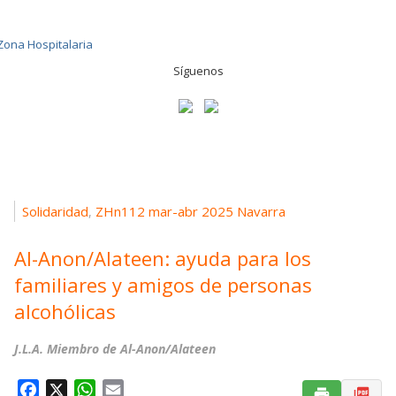
Síguenos
Solidaridad
ZHn112 mar-abr 2025 Navarra
,
Al-Anon/Alateen: ayuda para los
familiares y amigos de personas
alcohólicas
J.L.A. Miembro de Al-Anon/Alateen
F
X
W
E