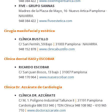
948 384 422 |
www.oxienhiperbarica.com
FIVE – GRUPO SANNAS
Madres de la Plaza de Mayo, 16 · Nuevo Artica-Pamplona ·
NAVARRA
948 384 422 |
www.fiveestetica.com
Cirugía maxilofacial y estética
CLÍNICA BUSTILLO
C/ San Fermín, 59 Bajo
|
31003 Pamplona · NAVARRA
948 152 878
|
www.clinicabustillo.com
Clínica dental ISASI y ESCOBAR
RICARDO ESCOBAR
C/ San Juan Bosco, 13 bajo | 31007 Pamplona
948 170 964 |
www.isasiescobar.com
Clínica Dr. Azcárate de Cardiología
CLÍNICA DR. AZCÁRATE
C/ M, 1. Polígono Industrial Tallunce II
|
31191 Pamplona
Cardiología 686 553 940 | TDN Clínica 948 108 982 – 610 965
710
|
www.doctorazcarate.com