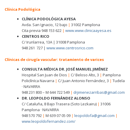
Clínica Podológica
CLÍNICA PODOLÓGICA AYESA
Avda. San Ignacio, 12 bajo
|
31002 Pamplona
Cita previa 948 153 622
|
www.www.clinicaayesa.es
CENTROS RICO
C/ Irunlarrea, 13A | 31008 Pamplona
948 261 727 |
www.www.centrosrico.com
Clínicas de cirugía vascular: tratamiento de varices
CONSULTA MÉDICA DR. JOSÉ MANUEL JIMÉNEZ
Hospital San Juan de Dios
|
C/ Beloso Alto, 3
|
Pamplona
PoliclínIca Navarra
|
C/ Juan Antonio Fernández, 3
|
Tudela
· NAVARRA
948 231 800 – M 644 722 549
|
drjimenezarribas@gmail.com
DR. LEOPOLDO FERNÁNDEZ ALONSO
C/ Cataluña, 8 Bajo Trasera (Soto Lezkairu)
|
31006
Pamplona · NAVARRA
948 570 792
|
M 639 07 05 09
|
leopoldofa@gmail.com
|
www.leopoldofernandez.com/