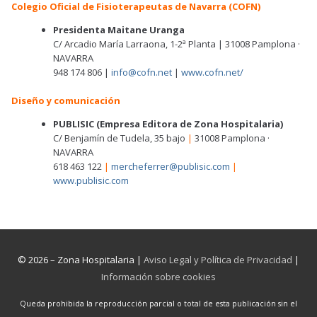
Colegio Oficial de Fisioterapeutas de Navarra (COFN)
Presidenta Maitane Uranga
C/ Arcadio María Larraona, 1-2ª Planta | 31008 Pamplona ·
NAVARRA
948 174 806 |
info@cofn.net
|
www.cofn.net/
Diseño y comunicación
PUBLISIC (Empresa Editora de Zona Hospitalaria)
C/ Benjamín de Tudela, 35 bajo
|
31008 Pamplona ·
NAVARRA
618 463 122
|
mercheferrer@publisic.com
|
www.publisic.com
© 2026 – Zona Hospitalaria |
Aviso Legal y Política de Privacidad
|
Información sobre cookies
Queda prohibida la reproducción parcial o total de esta publicación sin el