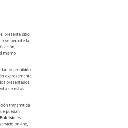
el presente sitio
no se permite la
ficación,
del mismo
uedando prohibido
están expresamente
idos presentados
ento de estos
ción transmitida
 que puedan
Publisic
es
ervicio on-line,