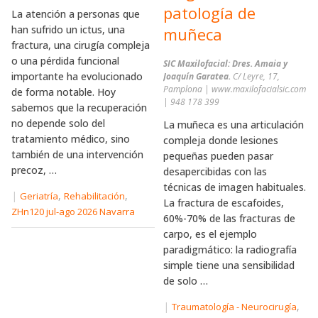
patología de
La atención a personas que
han sufrido un ictus, una
muñeca
fractura, una cirugía compleja
o una pérdida funcional
SIC Maxilofacial: Dres. Amaia y
importante ha evolucionado
Joaquín Garatea.
C/ Leyre, 17,
Pamplona | www.maxilofacialsic.com
de forma notable. Hoy
| 948 178 399
sabemos que la recuperación
no depende solo del
La muñeca es una articulación
tratamiento médico, sino
compleja donde lesiones
también de una intervención
pequeñas pueden pasar
precoz, …
desapercibidas con las
técnicas de imagen habituales.
|
,
,
Geriatría
Rehabilitación
La fractura de escafoides,
ZHn120 jul-ago 2026 Navarra
60%-70% de las fracturas de
carpo, es el ejemplo
paradigmático: la radiografía
simple tiene una sensibilidad
de solo …
|
,
Traumatología - Neurocirugía