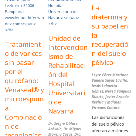
La
diatermia y
su papel en
la
Unidad de
Tratamient
recuperació
Intervencion
o de varices
n del suelo
ismo de
sin pasar
pélvico
Rehabilitaci
por el
ón del
Leyre Pérez Martínez,
quirófano:
Vanesa Sayas Lavilla,
Hospital
Jesús Lahuerta
Venaseal® y
Universitari
Gómez, Nerea Yanguas
microespum
Duarte, Javier Aranda
o de
Revilla y Maialen
a.
Vitienes Cintora
Navarra
Combinació
Las disfunciones
Dr. Sergio Oblare
del suelo pélvico
n de
Arévalo, Dr. Miguel
afectan a millones
tecnologías
Moreno Casas, Dra.