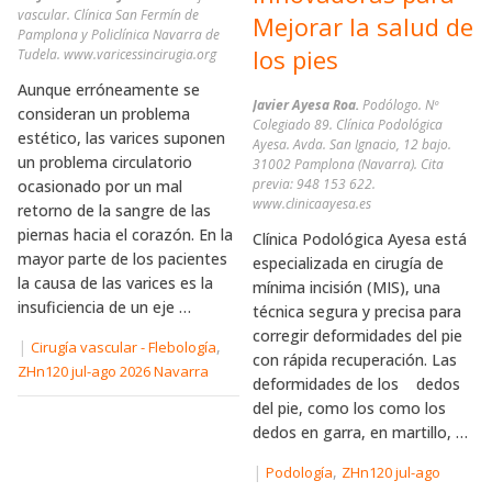
vascular. Clínica San Fermín de
Mejorar la salud de
Pamplona y Policlínica Navarra de
los pies
Tudela. www.varicessincirugia.org
Aunque erróneamente se
Javier Ayesa Roa.
Podólogo. Nº
consideran un problema
Colegiado 89. Clínica Podológica
estético, las varices suponen
Ayesa. Avda. San Ignacio, 12 bajo.
un problema circulatorio
31002 Pamplona (Navarra). Cita
previa: 948 153 622.
ocasionado por un mal
www.clinicaayesa.es
retorno de la sangre de las
piernas hacia el corazón. En la
Clínica Podológica Ayesa está
mayor parte de los pacientes
especializada en cirugía de
la causa de las varices es la
mínima incisión (MIS), una
insuficiencia de un eje …
técnica segura y precisa para
corregir deformidades del pie
|
,
Cirugía vascular - Flebología
con rápida recuperación. Las
ZHn120 jul-ago 2026 Navarra
deformidades de los dedos
del pie, como los como los
dedos en garra, en martillo, …
|
,
Podología
ZHn120 jul-ago