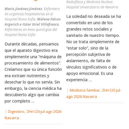
Radiofísica y Medicina Nuclear.
Hospital Universitario de Navarra
Mario Jiménez Jiménez
. Enfermero
en urgencias hospitalarias en el
La soledad no deseada se ha
Hospital Reina Sofía.
Malena Falces
convertido en uno de los
Argerich e Itziar Uriel Villafranca
.
grandes retos sociales y
Enfermeras en Area quirúrgica del
Hospital Reina Sofía
sanitario de nuestro tiempo.
No se trata simplemente de
Durante décadas, pensamos
“estar solo”, sino de la
que el aparato digestivo era
percepción subjetiva de
simplemente una “máquina de
aislamiento, de falta de
procesamiento de alimentos”.
vínculos significativos o de
Creíamos que su única función
apoyo emocional. Es una
era extraer nutrientes y
experiencia …
desechar lo que no servía. Sin
embargo, la ciencia médica ha
|
,
Medicina familiar
ZHn120 jul-
descubierto algo que cambia
ago 2026 Navarra
por completo …
|
,
Digestivo
ZHn120 jul-ago 2026
Navarra