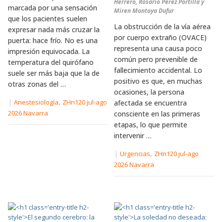
Herrero, Rosario Pérez Portilla y
marcada por una sensación
Miren Montoya Dufur
que los pacientes suelen
La obstrucción de la vía aérea
expresar nada más cruzar la
por cuerpo extraño (OVACE)
puerta: hace frío. No es una
representa una causa poco
impresión equivocada. La
común pero prevenible de
temperatura del quirófano
fallecimiento accidental. Lo
suele ser más baja que la de
positivo es que, en muchas
otras zonas del …
ocasiones, la persona
|
,
Anestesiología
ZHn120 jul-ago
afectada se encuentra
2026 Navarra
consciente en las primeras
etapas, lo que permite
intervenir …
|
,
Urgencias
ZHn120 jul-ago
2026 Navarra