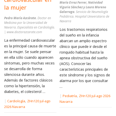
María Erroz Ferrer, Natividad
la mujer
Viguria Sánchez y Laura Moreno
Galarraga.
Servicio de Neumología
Pediátrica. Hospital Universitario de
Pedro María Azcárate.
Doctor en
Navarra
Medicina por la Universidad de
Navarra. Especialista en Cardiología.
Los trastornos respiratorios
| www.doctorazcarate.com
del sueño en la infancia
La enfermedad cardiovascular
abarcan un amplio espectro
es la principal causa de muerte
clínico que puede ir desde el
en la mujer. Se suele pensar
ronquido habitual hasta la
en ella sólo cuando aparecen
apnea obstructiva del sueño
síntomas, pero muchas veces
(AOS). Conocer las
se desarrolla de forma
características principales de
silenciosa durante años.
este síndrome y los signos de
Además de factores clásicos
alarma por los que consultar
como la hipertensión, la
…
diabetes, el colesterol …
|
,
Pediatría
ZHn120 jul-ago 2026
|
,
Cardiología
ZHn120 jul-ago
Navarra
2026 Navarra