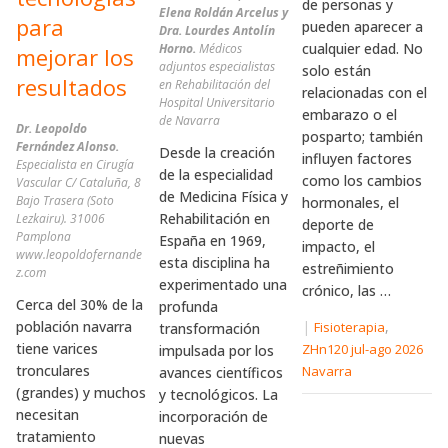
de personas y
Elena Roldán Arcelus y
para
pueden aparecer a
Dra. Lourdes Antolín
cualquier edad. No
Horno.
Médicos
mejorar los
adjuntos especialistas
solo están
resultados
en Rehabilitación del
relacionadas con el
Hospital Universitario
embarazo o el
de Navarra
Dr. Leopoldo
posparto; también
Fernández Alonso.
Desde la creación
influyen factores
Especialista en Cirugía
de la especialidad
como los cambios
Vascular C/ Cataluña, 8
de Medicina Física y
Bajo Trasera (Soto
hormonales, el
Rehabilitación en
Lezkairu). 31006
deporte de
Pamplona
España en 1969,
impacto, el
www.leopoldofernande
esta disciplina ha
estreñimiento
z.com
experimentado una
crónico, las …
Cerca del 30% de la
profunda
población navarra
|
,
Fisioterapia
transformación
tiene varices
ZHn120 jul-ago 2026
impulsada por los
tronculares
Navarra
avances científicos
(grandes) y muchos
y tecnológicos. La
necesitan
incorporación de
tratamiento
nuevas