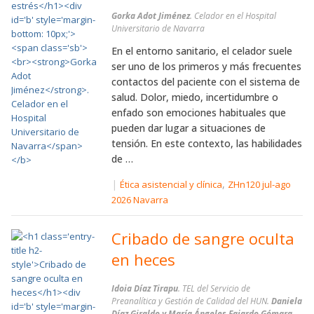
Gorka Adot Jiménez
. Celador en el Hospital
Universitario de Navarra
En el entorno sanitario, el celador suele
ser uno de los primeros y más frecuentes
contactos del paciente con el sistema de
salud. Dolor, miedo, incertidumbre o
enfado son emociones habituales que
pueden dar lugar a situaciones de
tensión. En este contexto, las habilidades
de …
|
,
Ética asistencial y clínica
ZHn120 jul-ago
2026 Navarra
Cribado de sangre oculta
en heces
Idoia Díaz Tirapu
. TEL del Servicio de
Preanalítica y Gestión de Calidad del HUN.
Daniela
Díaz Giraldo y María Ángeles Fajardo Gómara
.