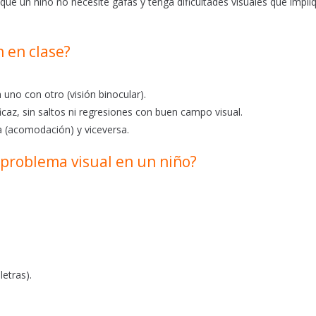
que un niño no necesite gafas y tenga dificultades visuales que impli
n en clase?
uno con otro (visión binocular).
icaz, sin saltos ni regresiones con buen campo visual.
ca (acomodación) y viceversa.
problema visual en un niño?
etras).