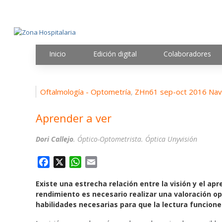
Inicio
Edición digital
Colaboradores
Oftalmología - Optometría
ZHn61 sep-oct 2016 Nav
,
Aprender a ver
Dori Callejo
. Óptico-Optometrista. Óptica Unyvisión
F
X
W
E
a
h
m
Existe una estrecha relación entre la visión y el ap
c
a
a
rendimiento es necesario realizar una valoración op
e
t
i
habilidades necesarias para que la lectura funcione
b
s
l
o
A