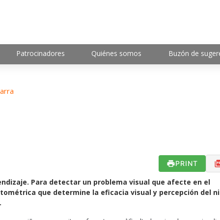
Patrocinadores
Quiénes somos
Buzón de suger
arra
PRINT
rendizaje. Para detectar un problema visual que afecte en el
tométrica que determine la eficacia visual y percepción del ni
.