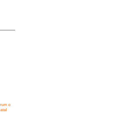
orum o
atal