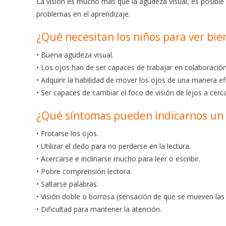
La visión es mucho más que la agudeza visual, es posible 
o
p
problemas en el aprendizaje.
k
p
¿Qué necesitan los niños para ver bie
• Buena agudeza visual.
• Los ojos han de ser capaces de trabajar en colaboración 
• Adquirir la habilidad de mover los ojos de una manera ef
• Ser capaces de cambiar el foco de visión de lejos a cer
¿Qué síntomas pueden indicarnos un 
• Frotarse los ojos.
• Utilizar el dedo para no perderse en la lectura.
• Acercarse e inclinarse mucho para leer o escribir.
• Pobre comprensión lectora.
• Saltarse palabras.
• Visión doble o borrosa (sensación de que se mueven las l
• Dificultad para mantener la atención.