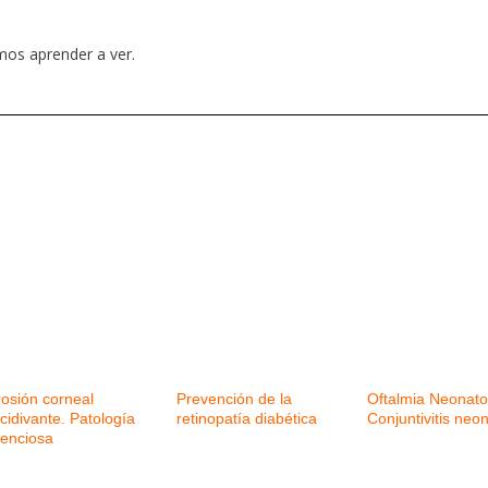
emos aprender a ver.
rosión corneal
Prevención de la
Oftalmia Neonat
cidivante. Patología
retinopatía diabética
Conjuntivitis neon
lenciosa