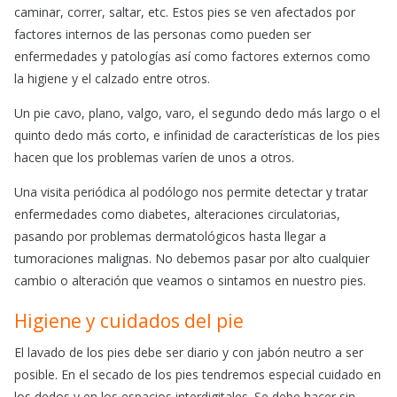
e
t
i
caminar, correr, saltar, etc. Estos pies se ven afectados por
b
s
l
factores internos de las personas como pueden ser
o
A
enfermedades y patologías así como factores externos como
o
p
la higiene y el calzado entre otros.
k
p
Un pie cavo, plano, valgo, varo, el segundo dedo más largo o el
quinto dedo más corto, e infinidad de características de los pies
hacen que los problemas varíen de unos a otros.
Una visita periódica al podólogo nos permite detectar y tratar
enfermedades como diabetes, alteraciones circulatorias,
pasando por problemas dermatológicos hasta llegar a
tumoraciones malignas. No debemos pasar por alto cualquier
cambio o alteración que veamos o sintamos en nuestro pies.
Higiene y cuidados del pie
El lavado de los pies debe ser diario y con jabón neutro a ser
posible. En el secado de los pies tendremos especial cuidado en
los dedos y en los espacios interdigitales. Se debe hacer sin