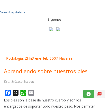
Síguenos
Podología
ZHn3 ene-feb 2007 Navarra
,
Aprendiendo sobre nuestros pies
Dra. Mónica Sarasa
F
X
W
E
a
h
m
Los pies son la base de nuestro cuerpo y son los
c
a
a
encargados de soportar todo nuestro peso. Nos permiten