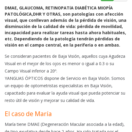
a
h
m
DMAE, GLAUCOMA, RETINOPATíA DIABÉTICA MIOPÍA
c
a
a
PATOLÓGICA,DHR Y OTRAS, son patologías con afección
e
t
i
visual, que conllevan además de la pérdida de visión, una
b
s
l
disminución de la calidad de vida: pérdida de movilidad,
o
A
incapacidad para realizar tareas hasta ahora habituales,
o
p
etc. Dependiendo de la patología tendrán pérdidas de
k
p
visión en el campo central, en la periferia o en ambas.
Se consideran pacientes de Baja Visión, aquellos cuya Agudeza
Visual en el mejor de los ojos es menor o igual a 0.3 o su
Campo Visual inferior a 20º.
YANGUAS ÓPTICOS dispone de Servicio en Baja Visión. Somos
un equipo de optometristas especialistas en Baja Visión,
capacitado para evaluar la ayuda visual que pueda potenciar su
resto útil de visión y mejorar su calidad de vida.
El caso de María
María tiene DMAE (Degeneración Macular asociada a la edad),
de tipo exudativa desde hace 2 años. Ha sido tratada por el