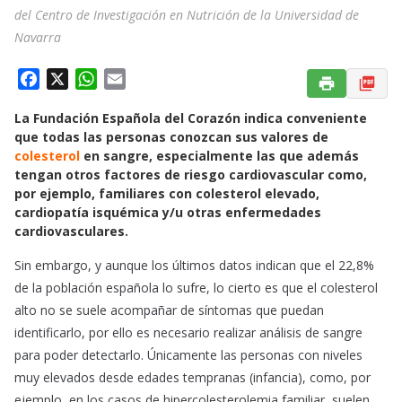
del Centro de Investigación en Nutrición de la Universidad de
Navarra
F
X
W
E
a
h
m
La Fundación Española del Corazón indica conveniente
c
a
a
que todas las personas conozcan sus valores de
e
t
i
colesterol
en sangre, especialmente las que además
b
s
l
tengan otros factores de riesgo cardiovascular como,
o
A
por ejemplo, familiares con colesterol elevado,
o
p
cardiopatía isquémica y/u otras enfermedades
k
p
cardiovasculares.
Sin embargo, y aunque los últimos datos indican que el 22,8%
de la población española lo sufre, lo cierto es que el colesterol
alto no se suele acompañar de síntomas que puedan
identificarlo, por ello es necesario realizar análisis de sangre
para poder detectarlo. Únicamente las personas con niveles
muy elevados desde edades tempranas (infancia), como, por
ejemplo, en los casos de hipercolesterolemia familiar, suelen