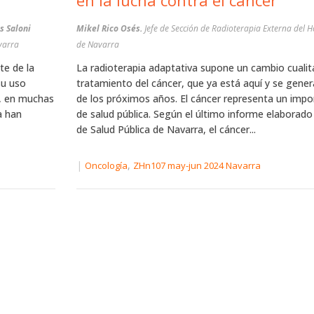
en la lucha contra el cáncer
s Saloni
Mikel Rico Osés.
Jefe de Sección de Radioterapia Externa del H
avarra
de Navarra
te de la
La radioterapia adaptativa supone un cambio cualita
su uso
tratamiento del cáncer, que ya está aquí y se genera
, en muchas
de los próximos años. El cáncer representa un imp
a han
de salud pública. Según el último informe elaborado 
de Salud Pública de Navarra, el cáncer...
|
,
Oncología
ZHn107 may-jun 2024 Navarra