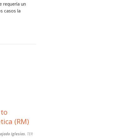
e requería un
s casos la
nto
tica (RM)
ajado Iglesias.
TER