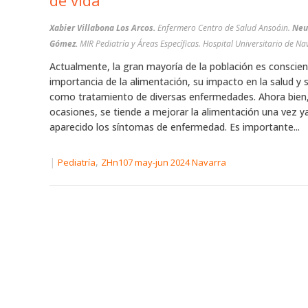
de vida
Xabier Villabona Los Arcos.
Enfermero Centro de Salud Ansoáin.
Neu
Gómez.
MIR Pediatría y Áreas Específicas. Hospital Universitario de N
Actualmente, la gran mayoría de la población es conscien
importancia de la alimentación, su impacto en la salud y 
como tratamiento de diversas enfermedades. Ahora bien
ocasiones, se tiende a mejorar la alimentación una vez y
aparecido los síntomas de enfermedad. Es importante...
|
,
Pediatría
ZHn107 may-jun 2024 Navarra