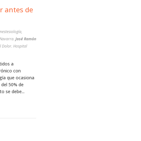
r antes de
nestesiología,
 Navarra.
José Ramón
 Dolor. Hospital
tidos a
rónico con
gía que ocasiona
s del 50% de
to se debe...