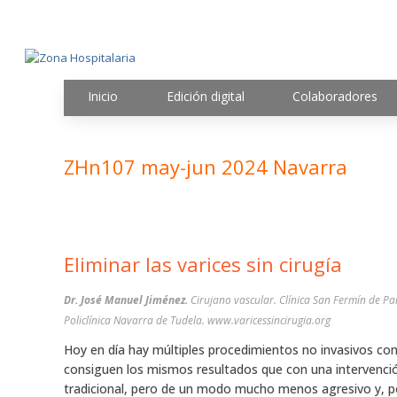
Inicio
Edición digital
Colaboradores
ZHn107 may-jun 2024 Navarra
Eliminar las varices sin cirugía
Dr. José Manuel Jiménez.
Cirujano vascular. Clínica San Fermín de P
Policlínica Navarra de Tudela. www.varicessincirugia.org
Hoy en día hay múltiples procedimientos no invasivos con
consiguen los mismos resultados que con una intervenci
tradicional, pero de un modo mucho menos agresivo y, po