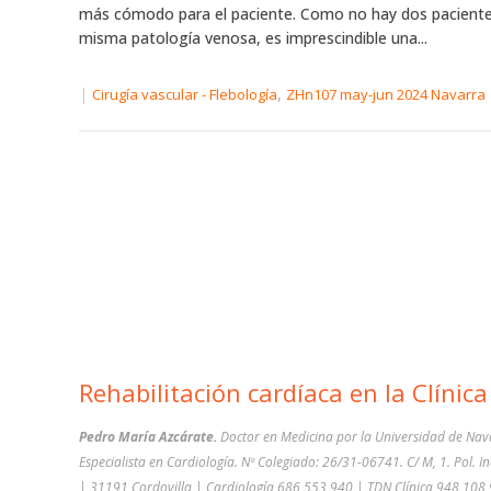
más cómodo para el paciente. Como no hay dos paciente
misma patología venosa, es imprescindible una...
|
,
Cirugía vascular - Flebología
ZHn107 may-jun 2024 Navarra
Rehabilitación cardíaca en la Clínic
Pedro María Azcárate.
Doctor en Medicina por la Universidad de Nav
Especialista en Cardiología. Nº Colegiado: 26/31-06741. C/ M, 1. Pol. Ind
| 31191 Cordovilla | Cardiología 686 553 940 | TDN Clínica 948 108