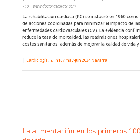
710 | www.doctorazcarate.com
La rehabilitación cardíaca (RC) se instauró en 1960 como 
de acciones coordinadas para minimizar el impacto de la
enfermedades cardiovasculares (CV). La evidencia confir
reduce la tasa de mortalidad, las readmisiones hospitalari
costes sanitarios, además de mejorar la calidad de vida y e
|
,
Cardiología
ZHn107 may-jun 2024 Navarra
La alimentación en los primeros 10