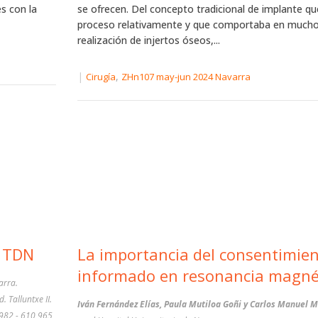
s con la
se ofrecen. Del concepto tradicional de implante qu
proceso relativamente y que comportaba en mucho
realización de injertos óseos,...
|
,
Cirugía
ZHn107 may-jun 2024 Navarra
a TDN
La importancia del consentimie
informado en resonancia magné
arra.
. Talluntxe II.
Iván Fernández Elías, Paula Mutiloa Goñi y Carlos Manuel M
 982 - 610 965