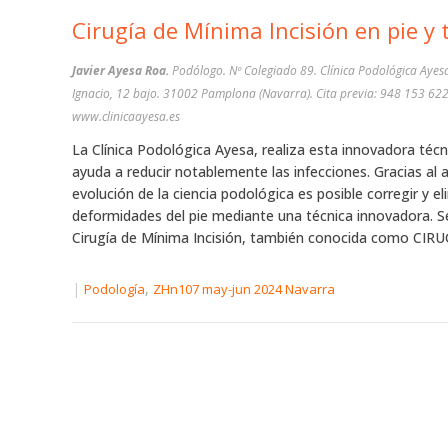
Cirugía de Mínima Incisión en pie y t
Javier Ayesa Roa.
Podólogo. Nº Colegiado 89. Clínica Podológica Ayes
Ignacio, 12 bajo. 31002 Pamplona (Navarra). Cita previa: 948 153 622
www.clinicaayesa.es
La Clínica Podológica Ayesa, realiza esta innovadora técn
ayuda a reducir notablemente las infecciones. Gracias al 
evolución de la ciencia podológica es posible corregir y el
deformidades del pie mediante una técnica innovadora. Se
Cirugía de Mínima Incisión, también conocida como CIRUG
|
,
Podología
ZHn107 may-jun 2024 Navarra