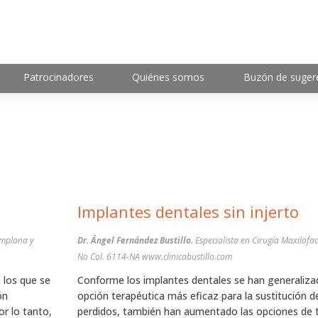
Patrocinadores
Quiénes somos
Buzón de suger
Implantes dentales sin injerto
amplona y
Dr. Ángel Fernández Bustillo.
Especialista en Cirugía Maxilofac
No Col. 6114-NA www.clinicabustillo.com
 los que se
Conforme los implantes dentales se han generaliz
ón
opción terapéutica más eficaz para la sustitución d
r lo tanto,
perdidos, también han aumentado las opciones de 