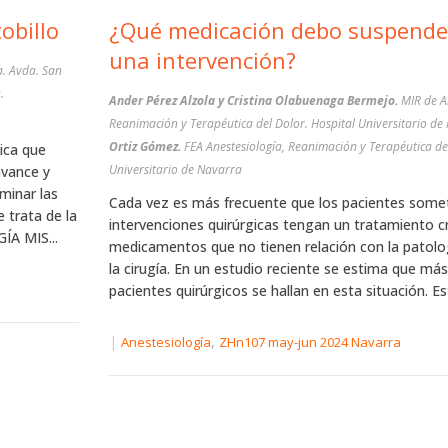
obillo
¿Qué medicación debo suspende
una intervención?
a. Avda. San
.
Ander Pérez Alzola y Cristina Olabuenaga Bermejo.
MIR de A
Reanimación y Terapéutica del Dolor. Hospital Universitario de
Ortiz Gómez.
FEA Anestesiología, Reanimación y Terapéutica del
ica que
Universitario de Navarra
avance y
iminar las
Cada vez es más frecuente que los pacientes some
 trata de la
intervenciones quirúrgicas tengan un tratamiento c
ÍA MIS...
medicamentos que no tienen relación con la patolo
la cirugía. En un estudio reciente se estima que má
pacientes quirúrgicos se hallan en esta situación. Es
|
,
Anestesiología
ZHn107 may-jun 2024 Navarra