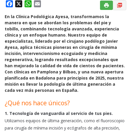
F
X
W
E
a
h
m
En la Clínica Podológica Ayesa, transformamos la
c
a
a
manera en que se abordan los problemas del pie y
e
t
i
tobillo, combinando tecnología avanzada, experiencia
b
s
l
clínica y un enfoque humano. Nuestro equipo de
o
A
especialistas, liderado por el cirujano podólogo Javier
o
p
Ayesa, aplica técnicas pioneras en cirugía de mínima
k
p
incisión, intervencionismo ecoguiado y medicina
regenerativa, logrando resultados excepcionales que
han mejorado la calidad de vida de cientos de pacientes.
Con clínicas en Pamplona y Bilbao, y una nueva apertura
planificada en Badalona para principios de 2025, nuestra
misión es llevar la podología de última generación a
cada vez más personas en España.
¿Qué nos hace únicos?
1. Tecnología de vanguardia al servicio de tus pies.
Utilizamos equipos de última generación, como el fluoroscopio
para cirugía de mínima incisión y ecógrafos de alta precisión,