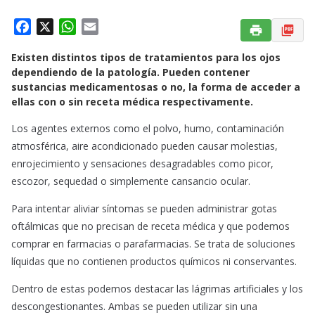
F
X
W
E
a
h
m
Existen distintos tipos de tratamientos para los ojos
c
a
a
dependiendo de la patología. Pueden contener
e
t
i
sustancias medicamentosas o no, la forma de acceder a
b
s
l
ellas con o sin receta médica respectivamente.
o
A
o
p
Los agentes externos como el polvo, humo, contaminación
k
p
atmosférica, aire acondicionado pueden causar molestias,
enrojecimiento y sensaciones desagradables como picor,
escozor, sequedad o simplemente cansancio ocular.
Para intentar aliviar síntomas se pueden administrar gotas
oftálmicas que no precisan de receta médica y que podemos
comprar en farmacias o parafarmacias. Se trata de soluciones
líquidas que no contienen productos químicos ni conservantes.
Dentro de estas podemos destacar las lágrimas artificiales y los
descongestionantes. Ambas se pueden utilizar sin una