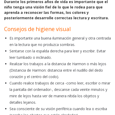
Durante los primeros años de vida es importante que el
c
a
a
niño tenga una visión fiel de lo que le rodea para que
e
t
i
aprenda a reconocer las formas, los colores y
b
s
l
posteriormente desarrolle correctas lectura y escritura.
o
A
o
p
Consejos de higiene visual
k
p
Es importante una buena iluminación general y otra centrada
en la lectura que no produzca sombras.
Sentarse con la espalda derecha para leer y escribir. Evitar
leer tumbado o inclinado.
Realizar los trabajos a la distancia de Harmon o más lejos
(Distancia de Harmon: distancia entre el nudillo del dedo
corazón y el centro del codo).
Cuando realice trabajos de cerca -como leer, escribir o mirar
la pantalla del ordenador-, descanse cada veinte minutos y
mire de lejos hasta ver de manera nítida los objetos y
detalles lejanos.
Sea consciente de su visión periférica cuando lea o escriba