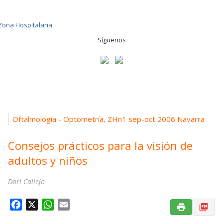
Síguenos
Oftalmología - Optometría
ZHn1 sep-oct 2006 Navarra
,
Consejos prácticos para la visión de
adultos y niños
Dori Callejo
F
X
W
E
a
h
m