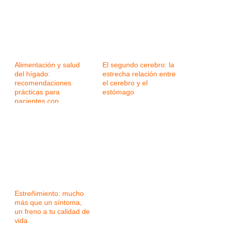
Alimentación y salud
El segundo cerebro: la
del hígado:
estrecha relación entre
recomendaciones
el cerebro y el
prácticas para
estómago
pacientes con
enfermedad hepática
Estreñimiento: mucho
más que un síntoma,
un freno a tu calidad de
vida