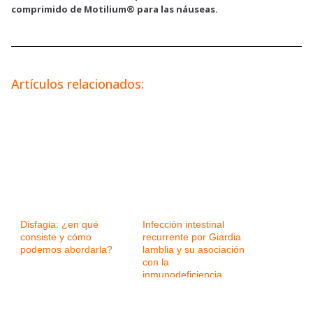
comprimido de Motilium® para las náuseas.
Artículos relacionados:
Disfagia: ¿en qué
Infección intestinal
consiste y cómo
recurrente por Giardia
podemos abordarla?
lamblia y su asociación
con la
inmunodeficiencia
variable común