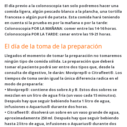
El día previo a la colonoscopia tan solo podremos hacer una
comida ligera, algún pescado blanco a la plancha, una tortilla
francesa o algún puré de patata. Esta comida hará teniendo
en cuenta si la prueba es por la mañana o por la tarde:
Colonoscopia POR LA MAÑANA: comer entre las 14-16 horas.
Colonoscopia POR LA TARDE: cenar entre las 19-21 horas.
El día de la toma de la preparación
Llegados el momento de tomar la preparación no tomaremos
ningún tipo de comida sólida. La preparación que deberá
tomar el paciente podrá ser entre dos tipos que, desde la
consulta de digestivo, le darán: Moviprep® o Citrafleet®. Los
tiempos de toma serán igual la única diferencia radica en el
modo de prepararla:
• Moviprep®: contiene dos sobre A y B. Estos dos sobres se
mezclan en un litro de agua fría (un vaso cada 15 minutos).
Después hay que seguir bebiendo hasta 1 litro de agua,
infusiones o Aquarius® durante dos horas.
• Citrafleet®: disolverá un sobre en un vaso grande de agua,
aproximadamente 250 ml. Después hay que seguir bebiendo
hasta 2 litro de agua, infusiones o Aquarius® durante dos