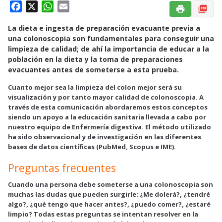
F
X
W
E
a
h
m
La dieta e ingesta de preparación evacuante previa a
c
a
a
una colonoscopia son fundamentales para conseguir una
e
t
i
limpieza de calidad; de ahí la importancia de educar a la
b
s
l
población en la dieta y la toma de preparaciones
o
A
evacuantes antes de someterse a esta prueba.
o
p
Cuanto mejor sea la limpieza del colon mejor será su
k
p
visualización y por tanto mayor calidad de colonoscopia. A
través de esta comunicación abordaremos estos conceptos
siendo un apoyo a la educación sanitaria llevada a cabo por
nuestro equipo de Enfermería digestiva. El método utilizado
ha sido observacional y de investigación en las diferentes
bases de datos científicas (PubMed, Scopus e IME).
Preguntas frecuentes
Cuando una persona debe someterse a una colonoscopia son
muchas las dudas que pueden surgirle: ¿Me dolerá?, ¿tendré
algo?, ¿qué tengo que hacer antes?, ¿puedo comer?, ¿estaré
limpio? Todas estas preguntas se intentan resolver en la