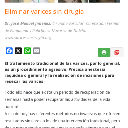
Eliminar varices sin cirugía
Dr. José Manuel Jiménez.
Cirujano vascular. Clínica San Fermín
de Pamplona y Policlínica Navarra de Tudela.
www.varicessincirugia.org
F
X
W
E
a
h
m
El tratamiento tradicional de las varices, por lo general,
c
a
a
es un procedimiento agresivo. Precisa anestesia
e
t
i
raquídea o general y la realización de incisiones para
b
s
l
resecar las varices.
o
A
o
p
Todo ello hace que exista un período de recuperación de
k
p
semanas hasta poder recuperar las actividades de la vida
normal.
A día de hoy hay diferentes métodos no invasivos que ofrecen
resultados similares a los de una intervención tradicional, pero
de un modo mucho menos agresivo y más cómodo para el