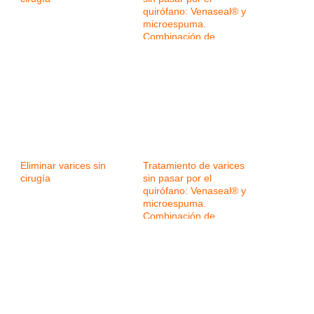
quirófano: Venaseal® y
microespuma.
Combinación de
tecnologías para
mejorar los resultados
Eliminar varices sin
Tratamiento de varices
cirugía
sin pasar por el
quirófano: Venaseal® y
microespuma.
Combinación de
tecnologías para
mejorar los resultados