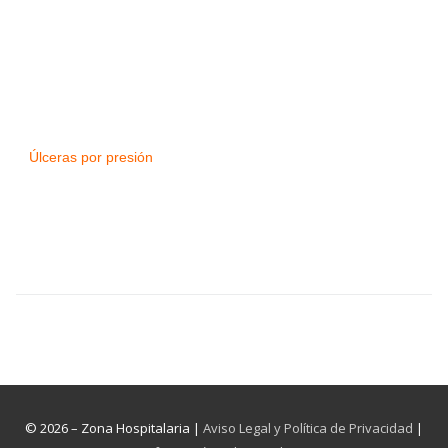
mejorar los resultados
Úlceras por presión
© 2026 – Zona Hospitalaria |
Aviso Legal y Política de Privacidad
|