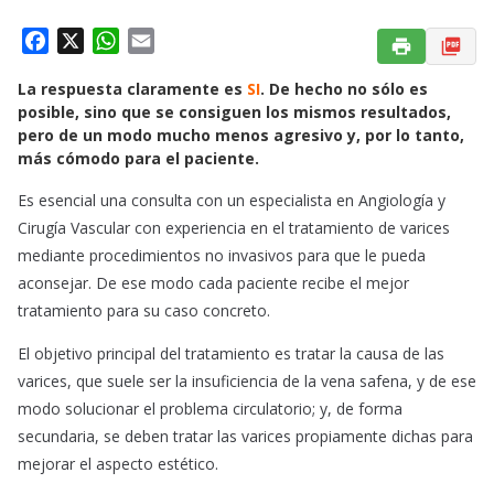
F
X
W
E
a
h
m
La respuesta claramente es
SI
. De hecho no sólo es
c
a
a
posible, sino que se consiguen los mismos resultados,
e
t
i
pero de un modo mucho menos agresivo y, por lo tanto,
b
s
l
más cómodo para el paciente.
o
A
o
p
Es esencial una consulta con un especialista en Angiología y
k
p
Cirugía Vascular con experiencia en el tratamiento de varices
mediante procedimientos no invasivos para que le pueda
aconsejar. De ese modo cada paciente recibe el mejor
tratamiento para su caso concreto.
El objetivo principal del tratamiento es tratar la causa de las
varices, que suele ser la insuficiencia de la vena safena, y de ese
modo solucionar el problema circulatorio; y, de forma
secundaria, se deben tratar las varices propiamente dichas para
mejorar el aspecto estético.