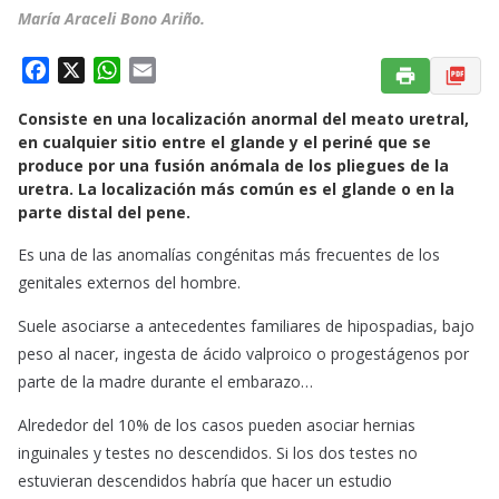
María Araceli Bono Ariño.
F
X
W
E
a
h
m
Consiste en una localización anormal del meato uretral,
c
a
a
en cualquier sitio entre el glande y el periné que se
e
t
i
produce por una fusión anómala de los pliegues de la
b
s
l
uretra. La localización más común es el glande o en la
o
A
parte distal del pene.
o
p
Es una de las anomalías congénitas más frecuentes de los
k
p
genitales externos del hombre.
Suele asociarse a antecedentes familiares de hipospadias, bajo
peso al nacer, ingesta de ácido valproico o progestágenos por
parte de la madre durante el embarazo…
Alrededor del 10% de los casos pueden asociar hernias
inguinales y testes no descendidos. Si los dos testes no
estuvieran descendidos habría que hacer un estudio