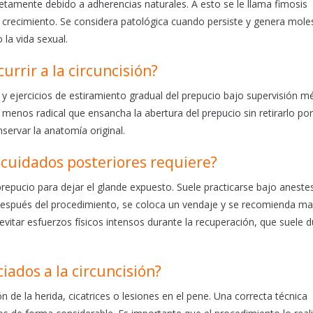
letamente debido a adherencias naturales. A esto se le llama fimosis
l crecimiento. Se considera patológica cuando persiste y genera moles
 la vida sexual.
urrir a la circuncisión?
 ejercicios de estiramiento gradual del prepucio bajo supervisión mé
 menos radical que ensancha la abertura del prepucio sin retirarlo por
servar la anatomía original.
é cuidados posteriores requiere?
 prepucio para dejar el glande expuesto. Suele practicarse bajo anestes
. Después del procedimiento, se coloca un vendaje y se recomienda m
evitar esfuerzos físicos intensos durante la recuperación, que suele d
iados a la circuncisión?
 de la herida, cicatrices o lesiones en el pene. Una correcta técnica