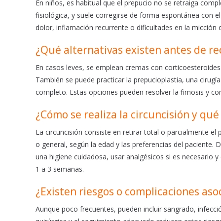
En niños, es habitual que el prepucio no se retraiga comp
fisiológica, y suele corregirse de forma espontánea con e
dolor, inflamación recurrente o dificultades en la micción o
¿Qué alternativas existen antes de rec
En casos leves, se emplean cremas con corticoesteroides y
También se puede practicar la prepucioplastia, una cirugía
completo. Estas opciones pueden resolver la fimosis y con
¿Cómo se realiza la circuncisión y qu
La circuncisión consiste en retirar total o parcialmente el
o general, según la edad y las preferencias del paciente
una higiene cuidadosa, usar analgésicos si es necesario y 
1 a 3 semanas.
¿Existen riesgos o complicaciones asoc
Aunque poco frecuentes, pueden incluir sangrado, infección