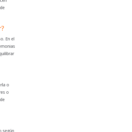
icen
 de
r?
o. En el
remonias
uilibrar
rla o
res o
 de
so según