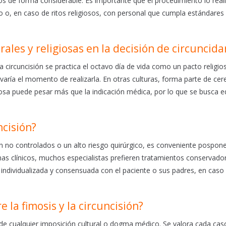
os de forma considerable. Es importante que el procedimiento lo real
o o, en caso de ritos religiosos, con personal que cumpla estándares
ales y religiosas en la decisión de circuncida
 circuncisión se practica el octavo día de vida como un pacto religios
aría el momento de realizarla. En otras culturas, forma parte de ce
giosa puede pesar más que la indicación médica, por lo que se busca eq
ncisión?
ón no controlados o un alto riesgo quirúrgico, es conveniente pospone
emas clínicos, muchos especialistas prefieren tratamientos conservado
individualizada y consensuada con el paciente o sus padres, en caso
 la fimosis y la circuncisión?
 de cualquier imposición cultural o dogma médico. Se valora cada ca