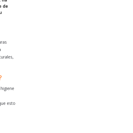
e de
u
uras
a
turales,
?
 higiene
que esto