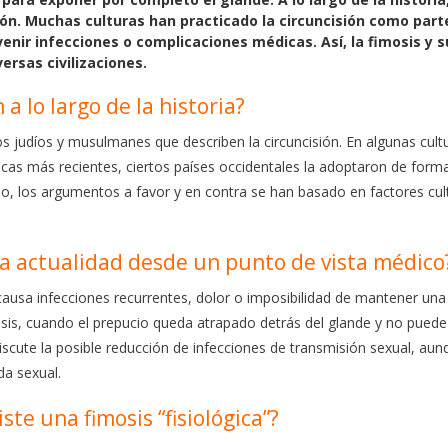
gión. Muchas culturas han practicado la circuncisión como part
enir infecciones o complicaciones médicas. Así, la fimosis y s
rsas civilizaciones.
a lo largo de la historia?
sos judíos y musulmanes que describen la circuncisión. En algunas cult
pocas más recientes, ciertos países occidentales la adoptaron de form
mpo, los argumentos a favor y en contra se han basado en factores cul
 la actualidad desde un punto de vista médico
causa infecciones recurrentes, dolor o imposibilidad de mantener una
is, cuando el prepucio queda atrapado detrás del glande y no puede
iscute la posible reducción de infecciones de transmisión sexual, aun
da sexual.
ste una fimosis “fisiológica”?