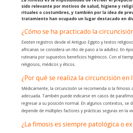
b
s
l
sido relevante por motivos de salud, higiene y reli
o
A
rituales o costumbres, y también por la idea de prev
o
p
tratamiento han ocupado un lugar destacado en dive
k
p
¿Cómo se ha practicado la circuncisión 
Existen registros desde el Antiguo Egipto y textos religio
africanas se considera un rito de paso a la adultez. En é
rutinaria por supuestos beneficios higiénicos. Con el tie
religiosos, médicos y éticos.
¿Por qué se realiza la circuncisión en
Médicamente, la circuncisión se recomienda si la fimosis 
adecuada. También puede indicarse en casos de parafimos
regresar a su posición normal. En algunos contextos, se d
depende de múltiples factores y prácticas seguras en la vi
¿La fimosis es siempre patológica o exi