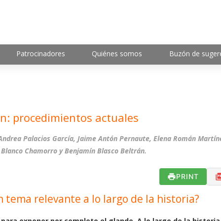
Patrocinadores
Quiénes somos
Buzón de suger
ión: procedimientos actuales
 Andrea Palacios García, Jaime Antón Pernaute, Elena Román Martín
 Blanco Chamorro y Benjamín Blasco Beltrán.
PRINT
 tema relevante a lo largo de la historia?
 para exponer por completo el glande. A lo largo de la historia