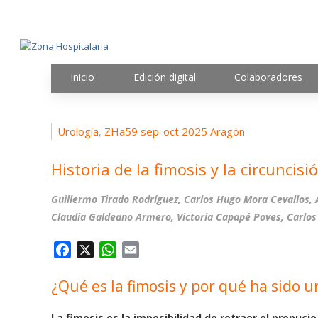
Inicio
Edición digital
Colaboradores
Urología
ZHa59 sep-oct 2025 Aragón
,
Historia de la fimosis y la circuncis
Guillermo Tirado Rodríguez, Carlos Hugo Mora Cevallos,
Claudia Galdeano Armero, Victoria Capapé Poves, Carlos
F
X
W
E
a
h
m
¿Qué es la fimosis y por qué ha sido un
c
a
a
e
t
i
La fimosis es la imposibilidad de retraer el prepucio