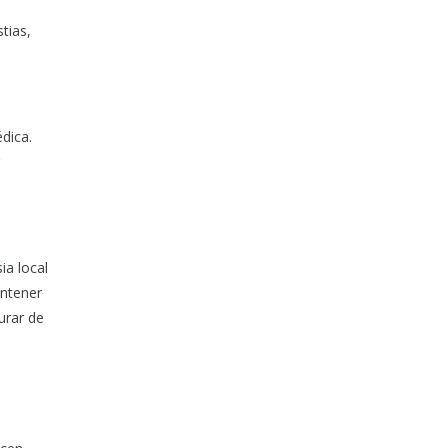
tias,
dica.
ia local
antener
urar de