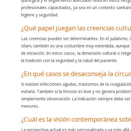
quirúrgica y el seguimiento adecuado reducen estos riesg
profesionales capacitados, ya sea en un contexto sanitari
higiene y seguridad.
¿Qué papel juegan las creencias cultur
Las creencias pueden ser determinantes. En el judaísmo, la
Islam, también es una costumbre muy extendida, aunque v
de iniciación. En estos casos, la dimensión cultural o reli
la tradición con la seguridad y la salud del paciente.
¿En qué casos se desaconseja la circu
Si existen infecciones agudas, trastornos de la coagulaci
evitarla. También si la fimosis es leve y no genera probl
simplemente observación. La indicación siempre debe ser 
menores.
¿Cuál es la visión contemporánea sobre
La perspectiva actual es más personalizada y va más allá