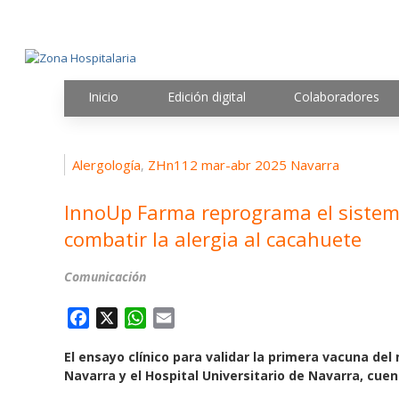
Inicio
Edición digital
Colaboradores
Alergología
ZHn112 mar-abr 2025 Navarra
,
InnoUp Farma reprograma el sistem
combatir la alergia al cacahuete
Comunicación
F
X
W
E
a
h
m
El ensayo clínico para validar la primera vacuna del
c
a
a
Navarra y el Hospital Universitario de Navarra, cuent
e
t
i