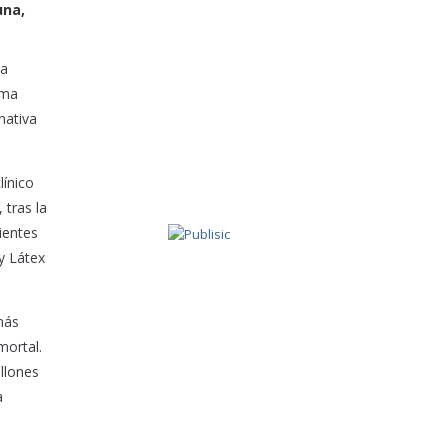
una,
la
ema
nativa
línico
 tras la
ientes
y Látex
más
mortal.
llones
a