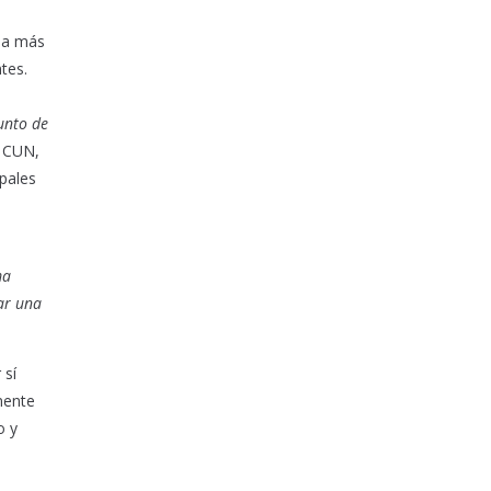
a a más
tes.
unto de
a CUN,
ipales
ma
ar una
 sí
mente
o y