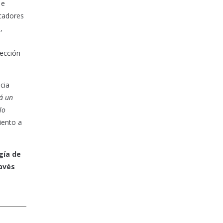
 e
rcadores
,
tección
cia
á un
lo
iento a
gía de
ravés