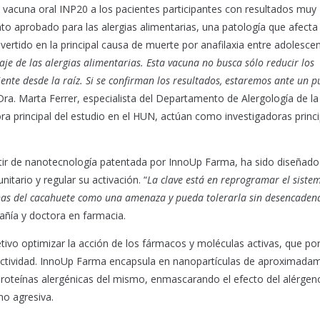
la vacuna oral INP20 a los pacientes participantes con resultados muy
nto aprobado para las alergias alimentarias, una patología que afect
rtido en la principal causa de muerte por anafilaxia entre adolescen
e de las alergias alimentarias. Esta vacuna no busca sólo reducir los
ente desde la raíz. Si se confirman los resultados, estaremos ante un p
 Dra. Marta Ferrer, especialista del Departamento de Alergología de l
ora principal del estudio en el HUN, actúan como investigadoras princ
rtir de nanotecnología patentada por InnoUp Farma, ha sido diseñado
itario y regular su activación. “
La clave está en reprogramar el siste
eínas del cacahuete como una amenaza y pueda tolerarla sin desencaden
añía y doctora en farmacia.
ivo optimizar la acción de los fármacos y moléculas activas, que por
ctividad. InnoUp Farma encapsula en nanopartículas de aproximada
roteínas alergénicas del mismo, enmascarando el efecto del alérgen
o agresiva.