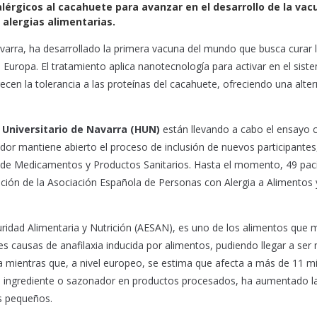
lérgicos al cacahuete para avanzar en el desarrollo de la vac
 alergias alimentarias.
arra, ha desarrollado la primera vacuna del mundo que busca curar 
Europa. El tratamiento aplica nanotecnología para activar en el sist
en la tolerancia a las proteínas del cacahuete, ofreciendo una alter
 Universitario de Navarra (HUN)
están llevando a cabo el ensayo c
ador mantiene abierto el proceso de inclusión de nuevos participantes,
la de Medicamentos y Productos Sanitarios. Hasta el momento, 49 pac
ración de la Asociación Española de Personas con Alergia a Alimentos 
ridad Alimentaria y Nutrición (AESAN), es uno de los alimentos que 
es causas de anafilaxia inducida por alimentos, pudiendo llegar a ser 
 mientras que, a nivel europeo, se estima que afecta a más de 11 mi
o ingrediente o sazonador en productos procesados, ha aumentado l
ás pequeños.