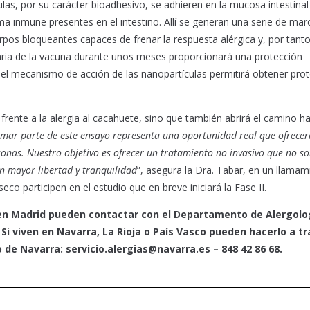
ulas, por su carácter bioadhesivo, se adhieren en la mucosa intestinal
ema inmune presentes en el intestino. Allí se generan una serie de ma
pos bloqueantes capaces de frenar la respuesta alérgica y, por tanto
diaria de la vacuna durante unos meses proporcionará una protección
, el mecanismo de acción de las nanopartículas permitirá obtener pro
frente a la alergia al cacahuete, sino que también abrirá el camino ha
mar parte de este ensayo representa una oportunidad real que ofrecer
onas. Nuestro objetivo es ofrecer un tratamiento no invasivo que no so
on mayor libertad y tranquilidad
”, asegura la Dra. Tabar, en un llamam
o participen en el estudio que en breve iniciará la Fase II.
 en Madrid pueden contactar con el Departamento de Alergolo
 Si viven en Navarra, La Rioja o País Vasco pueden hacerlo a t
o de Navarra: servicio.alergias@navarra.es – 848 42 86 68.