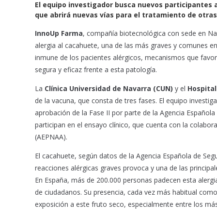
b
s
l
El equipo investigador busca nuevos participantes a
o
A
que abrirá nuevas vías para el tratamiento de otras
o
p
InnoUp Farma
, compañía biotecnológica con sede en Nav
k
p
alergia al cacahuete, una de las más graves y comunes en 
inmune de los pacientes alérgicos, mecanismos que favorec
segura y eficaz frente a esta patología.
La
Clínica Universidad de Navarra (CUN)
y el
Hospital
de la vacuna, que consta de tres fases. El equipo investig
aprobación de la Fase II por parte de la Agencia Españo
participan en el ensayo clínico, que cuenta con la colabo
(AEPNAA).
El cacahuete, según datos de la Agencia Española de Segu
reacciones alérgicas graves provoca y una de las principal
En España, más de 200.000 personas padecen esta alergia
de ciudadanos. Su presencia, cada vez más habitual com
exposición a este fruto seco, especialmente entre los m