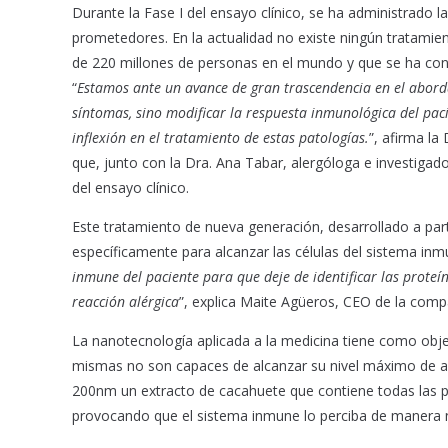
Durante la Fase I del ensayo clínico, se ha administrado 
prometedores. En la actualidad no existe ningún tratamie
de 220 millones de personas en el mundo y que se ha conve
“
Estamos ante un avance de gran trascendencia en el abordaj
síntomas, sino modificar la respuesta inmunológica del paci
inflexión en el tratamiento de estas patologías.
”, afirma la
que, junto con la Dra. Ana Tabar, alergóloga e investigad
del ensayo clínico.
Este tratamiento de nueva generación, desarrollado a pa
específicamente para alcanzar las células del sistema inmun
inmune del paciente para que deje de identificar las prot
reacción alérgica
”, explica Maite Agüeros, CEO de la comp
La nanotecnología aplicada a la medicina tiene como objet
mismas no son capaces de alcanzar su nivel máximo de a
200nm un extracto de cacahuete que contiene todas las p
provocando que el sistema inmune lo perciba de manera n