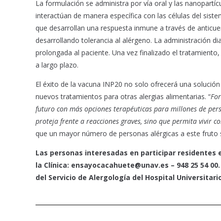
La formulación se administra por vía oral y las nanopartíc
interactúan de manera específica con las células del sist
que desarrollan una respuesta inmune a través de anticuer
desarrollando tolerancia al alérgeno. La administración 
prolongada al paciente. Una vez finalizado el tratamiento
a largo plazo.
El éxito de la vacuna INP20 no solo ofrecerá una solución 
nuevos tratamientos para otras alergias alimentarias. “
For
futuro con más opciones terapéuticas para millones de pers
proteja frente a reacciones graves, sino que permita vivir c
que un mayor número de personas alérgicas a este fruto sec
Las personas interesadas en participar residentes
la Clínica: ensayocacahuete@unav.es – 948 25 54 00.
del Servicio de Alergología del Hospital Universitari