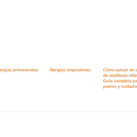
lergias primaverales
Alergias respiratorias
Cómo actuar en 
de anafilaxia infan
Guía completa p
padres y cuidado