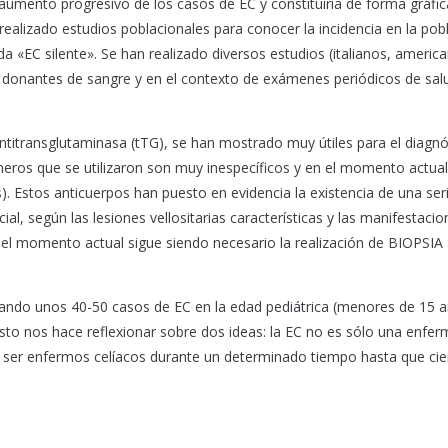
 aumento progresivo de los casos de EC y constituiría de forma gráfic
 realizado estudios poblacionales para conocer la incidencia en la pob
a «EC silente». Se han realizado diversos estudios (italianos, americ
 donantes de sangre y en el contexto de exámenes periódicos de sal
ntitransglutaminasa (tTG), se han mostrado muy útiles para el diagnó
rimeros que se utilizaron son muy inespecíficos y en el momento actual
. Estos anticuerpos han puesto en evidencia la existencia de una ser
al, según las lesiones vellositarias características y las manifestacio
n el momento actual sigue siendo necesario la realización de BIOPSIA
ando unos 40-50 casos de EC en la edad pediátrica (menores de 15 a
sto nos hace reflexionar sobre dos ideas: la EC no es sólo una enfe
e ser enfermos celíacos durante un determinado tiempo hasta que cie