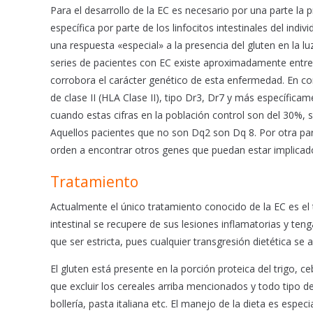
Para el desarrollo de la EC es necesario por una parte la p
específica por parte de los linfocitos intestinales del indi
una respuesta «especial» a la presencia del gluten en la l
series de pacientes con EC existe aproximadamente entre 
corrobora el carácter genético de esta enfermedad. En con
de clase II (HLA Clase II), tipo Dr3, Dr7 y más específic
cuando estas cifras en la población control son del 30%,
Aquellos pacientes que no son Dq2 son Dq 8. Por otra par
orden a encontrar otros genes que puedan estar implicado
Tratamiento
Actualmente el único tratamiento conocido de la EC es el 
intestinal se recupere de sus lesiones inflamatorias y ten
que ser estricta, pues cualquier transgresión dietética se a
El gluten está presente en la porción proteica del trigo, c
que excluir los cereales arriba mencionados y todo tipo 
bollería, pasta italiana etc. El manejo de la dieta es espe