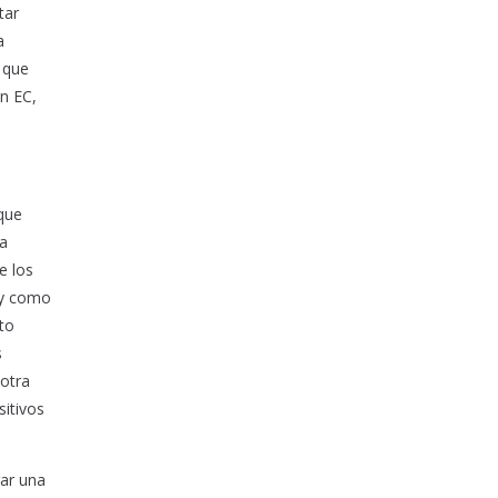
tar
a
 que
n EC,
que
da
e los
 y como
to
s
 otra
sitivos
rar una