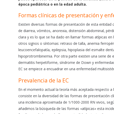
o
A
época pediátrica o en la edad adulta.
o
p
Formas clínicas de presentación y e
k
p
Existen diversas formas de presentación de esta entidad 
de diarrea, vómitos, anorexia, distensión abdominal, pér
clara y es lo que se ha dado en llamar formas atípicas en
otros signos o síntomas: retraso de talla, anemia ferropénic
leucoencefalopatía, epilepsia, hipoplasia del esmalte dent
hipoprotrombinemia. Por otra parte existen una serie de
dermatitis herpetiforme, síndrome de Down y enfermedad
EC se empiece a encuadrar en una enfermedad multisisté
Prevalencia de la EC
En el momento actual la teoría más aceptada respecto a
consiste en la diversidad de las formas de presentación clí
una incidencia aproximada de 1/1000-2000 RN vivos, según 
añadimos la búsqueda de las formas «atípicas» esta inci