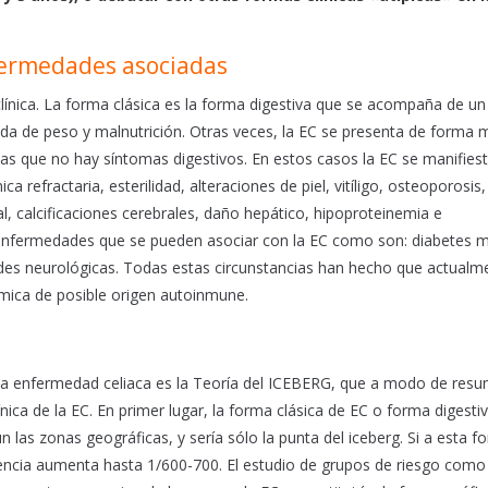
nfermedades asociadas
clínica. La forma clásica es la forma digestiva que se acompaña de u
dida de peso y malnutrición. Otras veces, la EC se presenta de forma
 las que no hay síntomas digestivos. En estos casos la EC se manifies
a refractaria, esterilidad, alteraciones de piel, vitíligo, osteoporosis,
al, calcificaciones cerebrales, daño hepático, hipoproteinemia e
 enfermedades que se pueden asociar con la EC como son: diabetes me
es neurológicas. Todas estas circunstancias han hecho que actualme
mica de posible origen autoinmune.
 la enfermedad celiaca es la Teoría del ICEBERG, que a modo de res
nica de la EC. En primer lugar, la forma clásica de EC o forma digestiv
las zonas geográficas, y sería sólo la punta del iceberg. Si a esta f
dencia aumenta hasta 1/600-700. El estudio de grupos de riesgo como