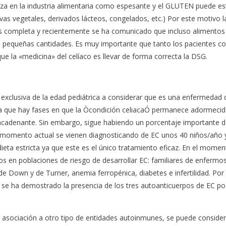
iliza en la industria alimentaria como espesante y el GLUTEN puede es
as vegetales, derivados lácteos, congelados, etc.) Por este motivo l
es completa y recientemente se ha comunicado que incluso alimentos
 pequeñas cantidades. Es muy importante que tanto los pacientes co
 la «medicina» del celíaco es llevar de forma correcta la DSG.
xclusiva de la edad pediátrica a considerar que es una enfermedad 
 ya que hay fases en que la Òcondición celiacaÓ permanece adormeci
encadenante. Sin embargo, sigue habiendo un porcentaje importante d
el momento actual se vienen diagnosticando de EC unos 40 niños/año
eta estricta ya que este es el único tratamiento eficaz. En el momen
os en poblaciones de riesgo de desarrollar EC: familiares de enfermo
de Down y de Turner, anemia ferropénica, diabetes e infertilidad. Por
 se ha demostrado la presencia de los tres autoanticuerpos de EC po
 asociación a otro tipo de entidades autoinmunes, se puede conside