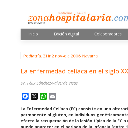
Inicio
Edición digital
Colaboradores
Pediatría
ZHn2 nov-dic 2006 Navarra
,
La enfermedad celíaca en el siglo XX
Dr. Félix Sánchez-Valverde Visus
F
X
W
E
a
h
m
La Enfermedad Celíaca (EC) consiste en una alteraci
c
a
a
permanente al gluten, en individuos genéticamente 
e
t
i
efecto la recuperación de la lesión típica de la EC a
b
s
l
puede aparecer en el periodo de la infancia (entre 1