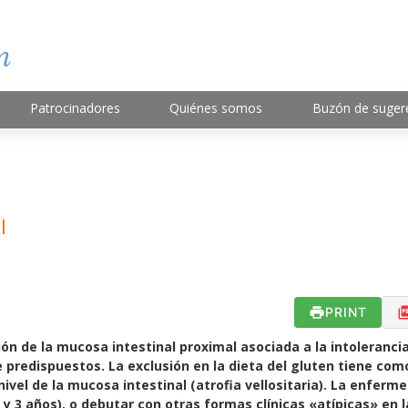
Patrocinadores
Quiénes somos
Buzón de suger
I
PRINT
ón de la mucosa intestinal proximal asociada a la intoleranci
predispuestos. La exclusión en la dieta del gluten tiene com
 nivel de la mucosa intestinal (atrofia vellositaria). La enferm
 y 3 años), o debutar con otras formas clínicas «atípicas» en l