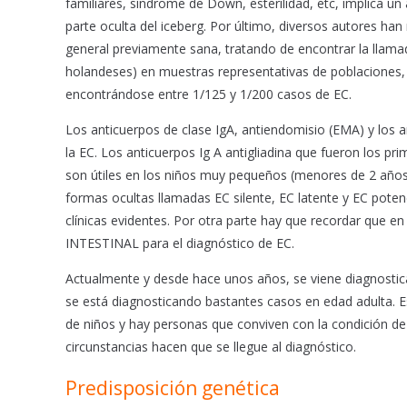
familiares, síndrome de Down, esterilidad, etc, implica un
parte oculta del iceberg. Por último, diversos autores han
general previamente sana, tratando de encontrar la llamad
holandeses) en muestras representativas de poblaciones,
encontrándose entre 1/125 y 1/200 casos de EC.
Los anticuerpos de clase IgA, antiendomisio (EMA) y los a
la EC. Los anticuerpos Ig A antigliadina que fueron los p
son útiles en los niños muy pequeños (menores de 2 años)
formas ocultas llamadas EC silente, EC latente y EC potenci
clínicas evidentes. Por otra parte hay que recordar que e
INTESTINAL para el diagnóstico de EC.
Actualmente y desde hace unos años, se viene diagnostic
se está diagnosticando bastantes casos en edad adulta. E
de niños y hay personas que conviven con la condición d
circunstancias hacen que se llegue al diagnóstico.
Predisposición genética