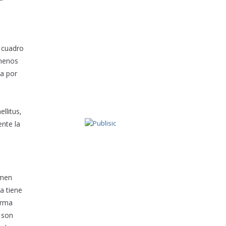
n cuadro
 menos
ta por
llitus,
nte la
umen
a tiene
orma
 son