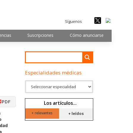
Síguenos
encias
Suscripciones
Cómo anunciarse
Especialidades médicas
PDF
Los artículos...
a
+ relevantes
+ leídos
o
edad
a