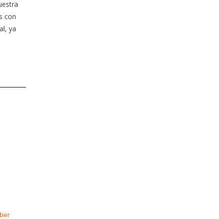
uestra
s con
l, ya
ber