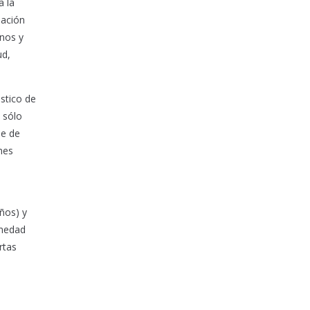
a la
lación
anos y
ud,
stico de
 sólo
ie de
nes
ños) y
rmedad
rtas