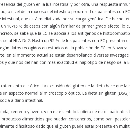
resencia del gluten en la luz intestinal y por otra, una respuesta inmu
viduo, a nivel de la mucosa del intestino proximal. Los pacientes con E
uz intestinal, que está mediatizada por su carga genética. De hecho, en
un 10-15 % de casos con algún familiar de primer grado afecto, lo c
creto, se sabe que la EC se asocia a los antígenos de histocompatib
amente al HLA Dq2. Hasta un 95 % de los pacientes con EC presentan u
 según datos recogidos en estudios de la población de EC en Navarra.
te, en el momento actual se están desarrollando diversas investigac
s y que nos definan con más exactitud el haplotipo de riesgo de la E
tratamiento dietético. La exclusión del gluten de la dieta hace que l
ga un aspecto normal al microscopio óptico. La dieta sin gluten (DSG) 
socia a daño intestinal.
ebada, centeno y avena, y en este sentido la dieta de estos pacientes 
de productos alimenticios que puedan contenerlos, como pan, pasteler
cialmente dificultoso dado que el gluten puede estar presente en multi