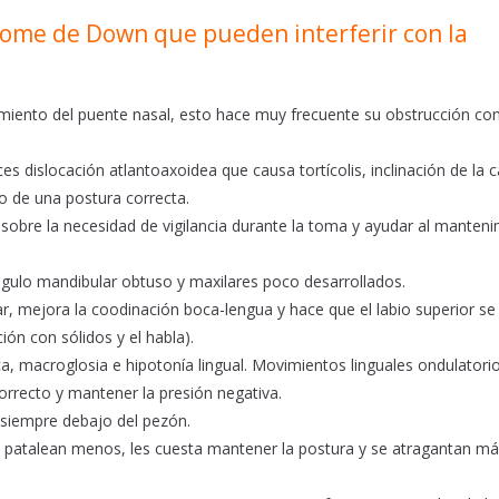
drome de Down que pueden interferir con la
miento del puente nasal, esto hace muy frecuente su obstrucción con
s dislocación atlantoaxoidea que causa tortícolis, inclinación de la 
to de una postura correcta.
 sobre la necesidad de vigilancia durante la toma y ayudar al manten
 ángulo mandibular obtuso y maxilares poco desarrollados.
lar, mejora la coodinación boca-lengua y hace que el labio superior se
ón con sólidos y el habla).
a, macroglosia e hipotonía lingual. Movimientos linguales ondulatori
correcto y mantener la presión negativa.
r siempre debajo del pezón.
n y patalean menos, les cuesta mantener la postura y se atragantan m