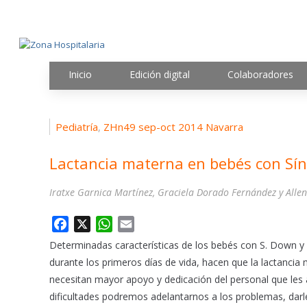
Inicio
Edición digital
Colaboradores
Pediatría
ZHn49 sep-oct 2014 Navarra
,
Lactancia materna en bebés con S
Iratxe Garnica Martínez, Graciela Dorado Fernández y Allen
F
X
W
E
a
h
m
Determinadas características de los bebés con S. Down y 
c
a
a
durante los primeros días de vida, hacen que la lactancia
e
t
i
necesitan mayor apoyo y dedicación del personal que les
b
s
l
dificultades podremos adelantarnos a los problemas, darles
o
A