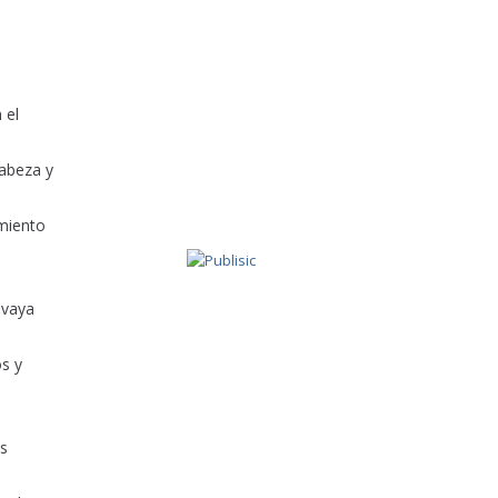
 el
cabeza y
imiento
 vaya
os y
ás