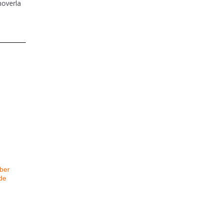
moverla
ber
de