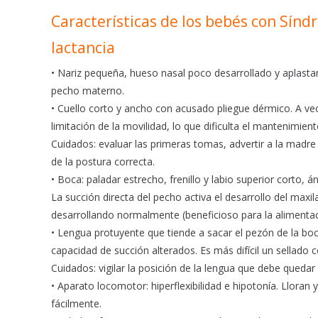
o
p
Características de los bebés con Sín
k
p
lactancia
• Nariz pequeña, hueso nasal poco desarrollado y aplasta
pecho materno.
• Cuello corto y ancho con acusado pliegue dérmico. A vece
limitación de la movilidad, lo que dificulta el mantenimien
Cuidados: evaluar las primeras tomas, advertir a la madre
de la postura correcta.
• Boca: paladar estrecho, frenillo y labio superior corto,
La succión directa del pecho activa el desarrollo del maxi
desarrollando normalmente (beneficioso para la alimentaci
• Lengua protuyente que tiende a sacar el pezón de la boc
capacidad de succión alterados. Es más difícil un sellado 
Cuidados: vigilar la posición de la lengua que debe queda
• Aparato locomotor: hiperflexibilidad e hipotonía. Llora
fácilmente.