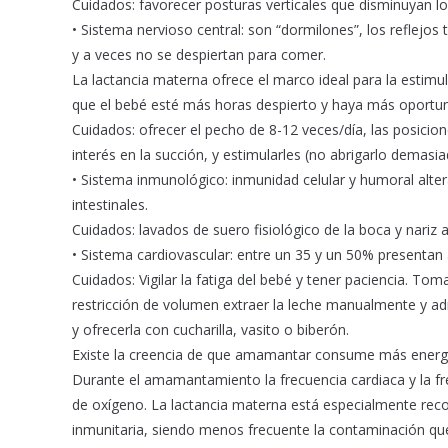
Cuidados: favorecer posturas verticales que disminuyan l
• Sistema nervioso central: son “dormilones”, los reflejo
y a veces no se despiertan para comer.
La lactancia materna ofrece el marco ideal para la estimul
que el bebé esté más horas despierto y haya más oportun
Cuidados: ofrecer el pecho de 8-12 veces/día, las posici
interés en la succión, y estimularles (no abrigarlo demasiad
• Sistema inmunológico: inmunidad celular y humoral alter
intestinales.
Cuidados: lavados de suero fisiológico de la boca y nariz 
• Sistema cardiovascular: entre un 35 y un 50% presentan
Cuidados: Vigilar la fatiga del bebé y tener paciencia. To
restricción de volumen extraer la leche manualmente y admin
y ofrecerla con cucharilla, vasito o biberón.
Existe la creencia de que amamantar consume más energía 
Durante el amamantamiento la frecuencia cardiaca y la f
de oxígeno. La lactancia materna está especialmente reco
inmunitaria, siendo menos frecuente la contaminación que