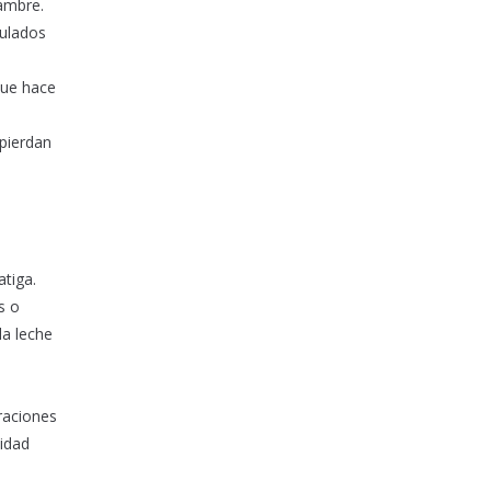
hambre.
mulados
que hace
 pierdan
tiga.
s o
la leche
raciones
cidad