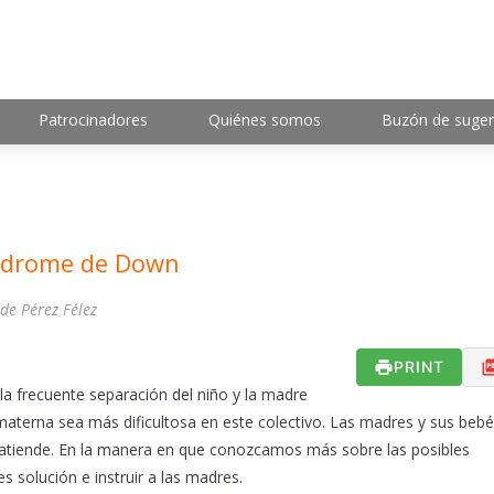
Patrocinadores
Quiénes somos
Buzón de suger
índrome de Down
de Pérez Félez
PRINT
la frecuente separación del niño y la madre
 materna sea más dificultosa en este colectivo. Las madres y sus beb
 atiende. En la manera en que conozcamos más sobre las posibles
 solución e instruir a las madres.