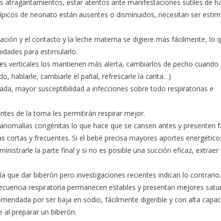
os atragantamientos, estar atentos ante manifestaciones sutiles de 
s típicos de neonato están ausentes o disminuidos, necesitan ser esti
ación y el contacto y la leche materna se digiere más fácilmente, lo 
idades para estimularlo.
ones verticales los mantienen más alerta, cambiarlos de pecho cuando
o, hablarle, cambiarle el pañal, refrescarle la carita…)
ada, mayor susceptibilidad a infecciones sobre todo respiratorias e
antes de la toma les permitirán respirar mejor.
 anomalías congénitas lo que hace que se cansen antes y presenten fa
mas cortas y frecuentes. Si el bebé precisa mayores aportes energético
istrarle la parte final y si no es posible una succión eficaz, extraer 
que dar biberón pero investigaciones recientes indican lo contrario.
recuencia respiratoria permanecen estables y presentan mejores satu
mendada por ser baja en sodio, fácilmente digerible y con alta capa
 al preparar un biberón.