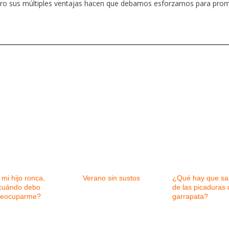
o pero sus múltiples ventajas hacen que debamos esforzarnos para pro
 mi hijo ronca,
Verano sin sustos
¿Qué hay que sa
cuándo debo
de las picaduras 
reocuparme?
garrapata?