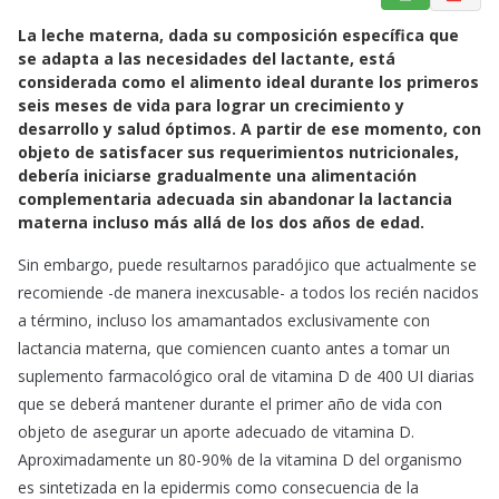
a
h
m
La leche materna, dada su composición específica que
c
a
a
se adapta a las necesidades del lactante, está
e
t
i
considerada como el alimento ideal durante los primeros
b
s
l
seis meses de vida para lograr un crecimiento y
o
A
desarrollo y salud óptimos. A partir de ese momento, con
o
p
objeto de satisfacer sus requerimientos nutricionales,
k
p
debería iniciarse gradualmente una alimentación
complementaria adecuada sin abandonar la lactancia
materna incluso más allá de los dos años de edad.
Sin embargo, puede resultarnos paradójico que actualmente se
recomiende -de manera inexcusable- a todos los recién nacidos
a término, incluso los amamantados exclusivamente con
lactancia materna, que comiencen cuanto antes a tomar un
suplemento farmacológico oral de vitamina D de 400 UI diarias
que se deberá mantener durante el primer año de vida con
objeto de asegurar un aporte adecuado de vitamina D.
Aproximadamente un 80-90% de la vitamina D del organismo
es sintetizada en la epidermis como consecuencia de la