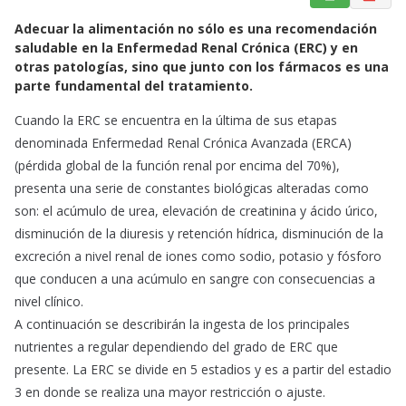
a
h
m
Adecuar la alimentación no sólo es una recomendación
c
a
a
saludable en la Enfermedad Renal Crónica (ERC) y en
e
t
i
otras patologías, sino que junto con los fármacos es una
b
s
l
parte fundamental del tratamiento.
o
A
o
p
Cuando la ERC se encuentra en la última de sus etapas
k
p
denominada Enfermedad Renal Crónica Avanzada (ERCA)
(pérdida global de la función renal por encima del 70%),
presenta una serie de constantes biológicas alteradas como
son: el acúmulo de urea, elevación de creatinina y ácido úrico,
disminución de la diuresis y retención hídrica, disminución de la
excreción a nivel renal de iones como sodio, potasio y fósforo
que conducen a una acúmulo en sangre con consecuencias a
nivel clínico.
A continuación se describirán la ingesta de los principales
nutrientes a regular dependiendo del grado de ERC que
presente. La ERC se divide en 5 estadios y es a partir del estadio
3 en donde se realiza una mayor restricción o ajuste.