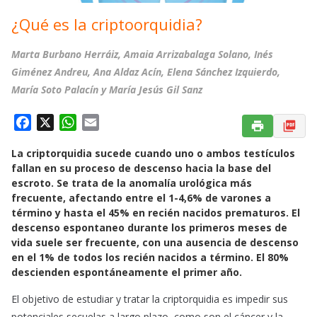
¿Qué es la criptoorquidia?
Marta Burbano Herráiz, Amaia Arrizabalaga Solano, Inés
Giménez Andreu, Ana Aldaz Acín, Elena Sánchez Izquierdo,
María Soto Palacín y María Jesús Gil Sanz
F
X
W
E
a
h
m
La criptorquidia sucede cuando uno o ambos testículos
c
a
a
fallan en su proceso de descenso hacia la base del
e
t
i
escroto. Se trata de la anomalía urológica más
b
s
l
frecuente, afectando entre el 1-4,6% de varones a
o
A
término y hasta el 45% en recién nacidos prematuros. El
o
p
descenso espontaneo durante los primeros meses de
k
p
vida suele ser frecuente, con una ausencia de descenso
en el 1% de todos los recién nacidos a término. El 80%
descienden espontáneamente el primer año.
El objetivo de estudiar y tratar la criptorquidia es impedir sus
potenciales secuelas a largo plazo, como son el cáncer y la