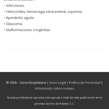
• Infecciones.
• Hidrocefalia, hemorragia intracerebral, isquemia…
• Apendicitis aguda.
• Glaucoma.
• Malformaciones congénitas.
© 2026 – Zona Hospitalaria |
Aviso Legal y Política de Privacidad
|
Información sobre cookies
Queda prohibida la reproducción parcial o total de esta publicación sin el
permiso escrito de Publisic S. L.