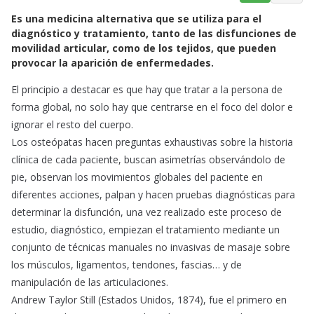
a
h
m
Es una medicina alternativa que se utiliza para el
c
a
a
diagnóstico y tratamiento, tanto de las disfunciones de
e
t
i
movilidad articular, como de los tejidos, que pueden
b
s
l
provocar la aparición de enfermedades.
o
A
o
p
El principio a destacar es que hay que tratar a la persona de
k
p
forma global, no solo hay que centrarse en el foco del dolor e
ignorar el resto del cuerpo.
Los osteópatas hacen preguntas exhaustivas sobre la historia
clínica de cada paciente, buscan asimetrías observándolo de
pie, observan los movimientos globales del paciente en
diferentes acciones, palpan y hacen pruebas diagnósticas para
determinar la disfunción, una vez realizado este proceso de
estudio, diagnóstico, empiezan el tratamiento mediante un
conjunto de técnicas manuales no invasivas de masaje sobre
los músculos, ligamentos, tendones, fascias… y de
manipulación de las articulaciones.
Andrew Taylor Still (Estados Unidos, 1874), fue el primero en