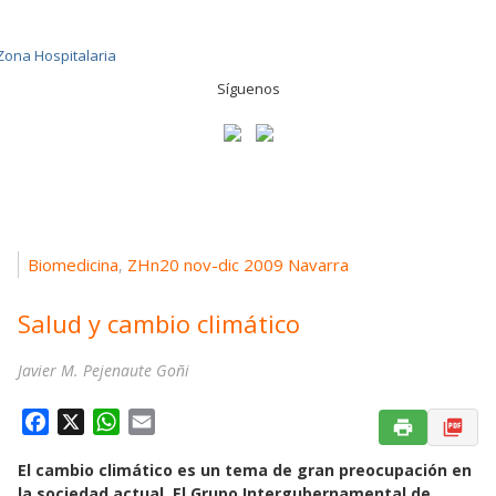
Síguenos
Biomedicina
ZHn20 nov-dic 2009 Navarra
,
Salud y cambio climático
Javier M. Pejenaute Goñi
F
X
W
E
a
h
m
El cambio climático es un tema de gran preocupación en
c
a
a
la sociedad actual. El Grupo Intergubernamental de