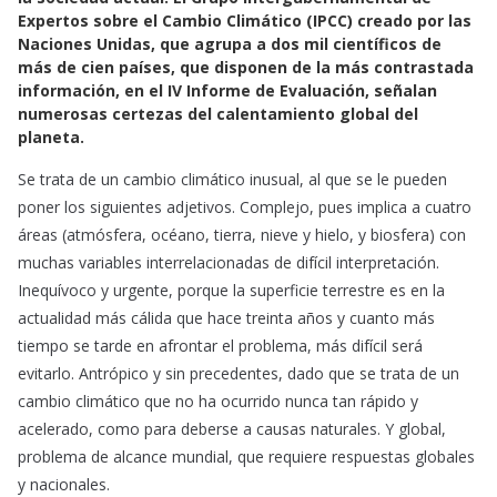
e
t
i
Expertos sobre el Cambio Climático (IPCC) creado por las
b
s
l
Naciones Unidas, que agrupa a dos mil científicos de
o
A
más de cien países, que disponen de la más contrastada
o
p
información, en el IV Informe de Evaluación, señalan
k
p
numerosas certezas del calentamiento global del
planeta.
Se trata de un cambio climático inusual, al que se le pueden
poner los siguientes adjetivos. Complejo, pues implica a cuatro
áreas (atmósfera, océano, tierra, nieve y hielo, y biosfera) con
muchas variables interrelacionadas de difícil interpretación.
Inequívoco y urgente, porque la superficie terrestre es en la
actualidad más cálida que hace treinta años y cuanto más
tiempo se tarde en afrontar el problema, más difícil será
evitarlo. Antrópico y sin precedentes, dado que se trata de un
cambio climático que no ha ocurrido nunca tan rápido y
acelerado, como para deberse a causas naturales. Y global,
problema de alcance mundial, que requiere respuestas globales
y nacionales.