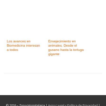
Los avances en
Envejecimiento en
Biomedicina interesan
animales. Desde el
a todos
gusano hasta la tortuga
gigante
© 2026 – Zona Hospitalaria |
Aviso Legal y Política de Privacidad
|