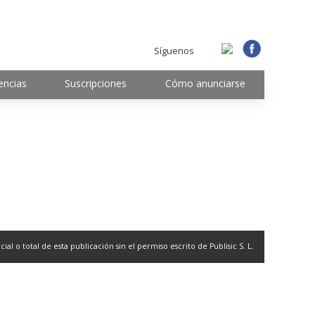
Síguenos
encias
Suscripciones
Cómo anunciarse
l o total de esta publicación sin el permiso escrito de Publisic S. L.