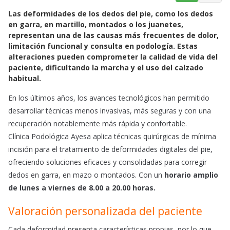
a
h
m
Las deformidades de los dedos del pie, como los dedos
c
a
a
en garra, en martillo, montados o los juanetes,
e
t
i
representan una de las causas más frecuentes de dolor,
b
s
l
limitación funcional y consulta en podología. Estas
o
A
alteraciones pueden comprometer la calidad de vida del
o
p
paciente, dificultando la marcha y el uso del calzado
k
p
habitual.
En los últimos años, los avances tecnológicos han permitido
desarrollar técnicas menos invasivas, más seguras y con una
recuperación notablemente más rápida y confortable.
Clínica Podológica Ayesa aplica técnicas quirúrgicas de mínima
incisión para el tratamiento de deformidades digitales del pie,
ofreciendo soluciones eficaces y consolidadas para corregir
dedos en garra, en mazo o montados. Con un
horario amplio
de lunes a viernes de 8.00 a 20.00 horas.
Valoración personalizada del paciente
Cada deformidad presenta características propias, por lo que