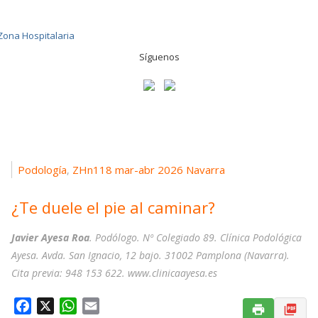
Síguenos
Podología
ZHn118 mar-abr 2026 Navarra
,
¿Te duele el pie al caminar?
Javier Ayesa Roa
. Podólogo. Nº Colegiado 89. Clínica Podológica
Ayesa. Avda. San Ignacio, 12 bajo. 31002 Pamplona (Navarra).
Cita previa: 948 153 622. www.clinicaayesa.es
F
X
W
E