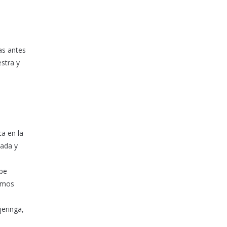
as antes
estra y
ca en la
lada y
ebe
remos
jeringa,