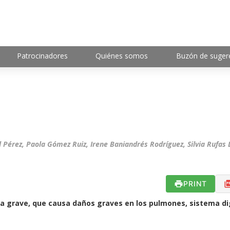
Patrocinadores
Quiénes somos
Buzón de suger
 Pérez, Paola Gómez Ruiz, Irene Baniandrés Rodríguez, Silvia Rufas L
PRINT
ca grave, que causa daños graves en los pulmones, sistema di