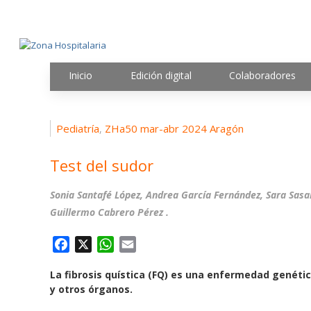
Inicio
Edición digital
Colaboradores
Pediatría
ZHa50 mar-abr 2024 Aragón
,
Test del sudor
Sonia Santafé López, Andrea García Fernández, Sara Sasal
Guillermo Cabrero Pérez .
F
X
W
E
a
h
m
La fibrosis quística (FQ) es una enfermedad genéti
c
a
a
y otros órganos.
e
t
i