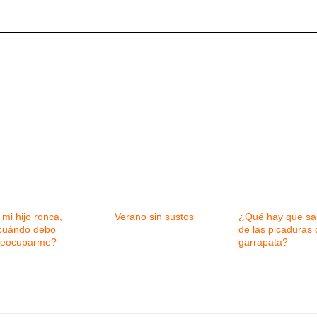
 mi hijo ronca,
Verano sin sustos
¿Qué hay que sa
cuándo debo
de las picaduras 
reocuparme?
garrapata?