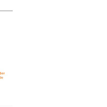
ber
de