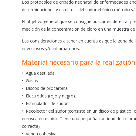
b
s
l
Los protocolos de cribado neonatal de enfermedades endo
o
A
determinaciones y es el test del sudor el único método vá
o
p
El objetivo general que se consigue buscar es detectar pre
k
p
medición de la concentración de cloro en una muestra de
Las consideraciones a tener en cuenta es que la zona de l
infecciosos y/o inflamatorios.
Material necesario para la realización
• Agua destilada.
• Gasas.
• Discos de pilocarpina.
• Electrodos (rojo y negro).
• Estimulador de sudor.
• Recolector del sudor (consiste en un disco de plástico,
enrosca en espiral. Tiene una pequeña cantidad de coloran
correcta).
• Venda cohesiva.