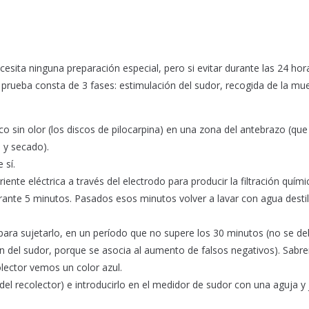
esita ninguna preparación especial, pero si evitar durante las 24 hor
a prueba consta de 3 fases: estimulación del sudor, recogida de la mu
o sin olor (los discos de pilocarpina) en una zona del antebrazo (que
 y secado).
 sí.
nte eléctrica a través del electrodo para producir la filtración quími
urante 5 minutos. Pasados esos minutos volver a lavar con agua desti
para sujetarlo, en un período que no supere los 30 minutos (no se d
n del sudor, porque se asocia al aumento de falsos negativos). Sab
olector vemos un color azul.
del recolector) e introducirlo en el medidor de sudor con una aguja y 