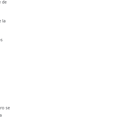
e de
 la
os
ero se
a