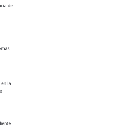
ncia de
tomas.
 en la
as
diente