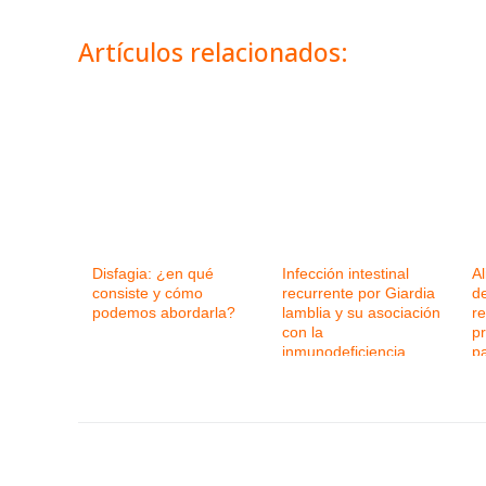
Artículos relacionados:
Disfagia: ¿en qué
Infección intestinal
Al
consiste y cómo
recurrente por Giardia
de
podemos abordarla?
lamblia y su asociación
r
con la
pr
inmunodeficiencia
p
variable común
e