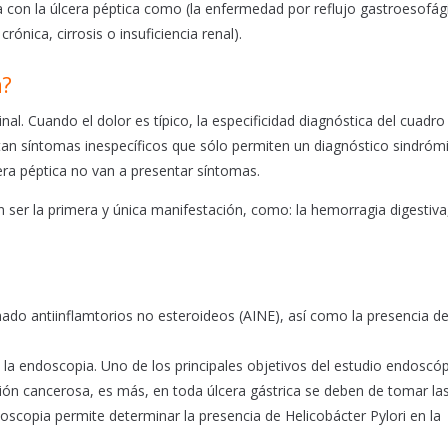
con la úlcera péptica como (la enfermedad por reflujo gastroesofág
nica, cirrosis o insuficiencia renal).
a?
l. Cuando el dolor es típico, la especificidad diagnóstica del cuadro 
ntan síntomas inespecíficos que sólo permiten un diagnóstico sindróm
era péptica no van a presentar síntomas.
ser la primera y única manifestación, como: la hemorragia digestiva,
tomado antiinflamtorios no esteroideos (AINE), así como la presencia d
s la endoscopia. Uno de los principales objetivos del estudio endoscó
ación cancerosa, es más, en toda úlcera gástrica se deben de tomar la
doscopia permite determinar la presencia de Helicobácter Pylori en la