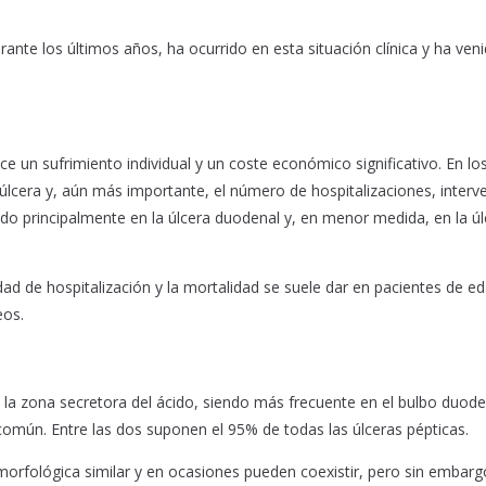
nte los últimos años, ha ocurrido en esta situación clínica y ha ven
 un sufrimiento individual y un coste económico significativo. En lo
úlcera y, aún más importante, el número de hospitalizaciones, interv
ido principalmente en la úlcera duodenal y, en menor medida, en la úl
idad de hospitalización y la mortalidad se suele dar en pacientes de e
eos.
a la zona secretora del ácido, siendo más frecuente en el bulbo duode
omún. Entre las dos suponen el 95% de todas las úlceras pépticas.
morfológica similar y en ocasiones pueden coexistir, pero sin embarg