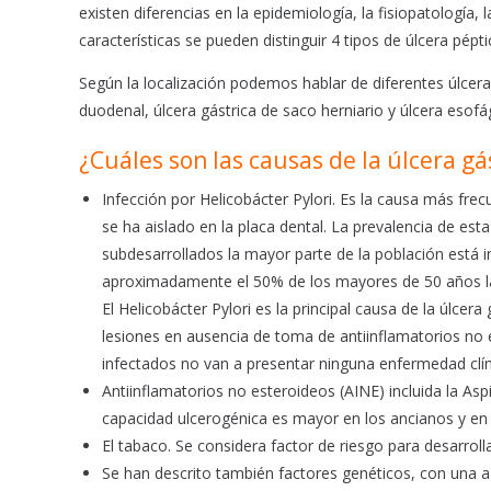
existen diferencias en la epidemiología, la fisiopatología, 
características se pueden distinguir 4 tipos de úlcera pépti
Según la localización podemos hablar de diferentes úlceras
duodenal, úlcera gástrica de saco herniario y úlcera esofá
¿Cuáles son las causas de la úlcera gá
Infección por Helicobácter Pylori. Es la causa más fre
se ha aislado en la placa dental. La prevalencia de est
subdesarrollados la mayor parte de la población está 
aproximadamente el 50% de los mayores de 50 años l
El Helicobácter Pylori es la principal causa de la úlce
lesiones en ausencia de toma de antiinflamatorios no 
infectados no van a presentar ninguna enfermedad clínic
Antiinflamatorios no esteroideos (AINE) incluida la A
capacidad ulcerogénica es mayor en los ancianos y en
El tabaco. Se considera factor de riesgo para desarrol
Se han descrito también factores genéticos, con una a