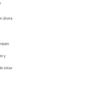
s
n úlcera
ambién
te y
 de estas