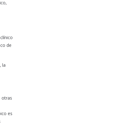
ico,
clínico
ico de
 la
e otras
pico es
s