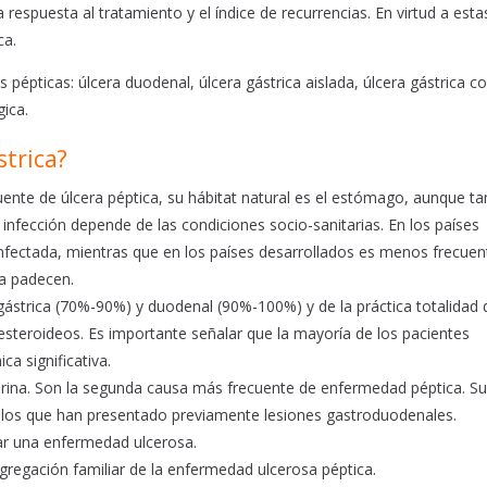
la respuesta al tratamiento y el índice de recurrencias. En virtud a esta
ca.
 pépticas: úlcera duodenal, úlcera gástrica aislada, úlcera gástrica co
gica.
strica?
cuente de úlcera péptica, su hábitat natural es el estómago, aunque t
a infección depende de las condiciones socio-sanitarias. En los países
infectada, mientras que en los países desarrollados es menos frecuen
a padecen.
ra gástrica (70%-90%) y duodenal (90%-100%) y de la práctica totalidad
esteroideos. Es importante señalar que la mayoría de los pacientes
a significativa.
spirina. Son la segunda causa más frecuente de enfermedad péptica. Su
 los que han presentado previamente lesiones gastroduodenales.
lar una enfermedad ulcerosa.
gregación familiar de la enfermedad ulcerosa péptica.