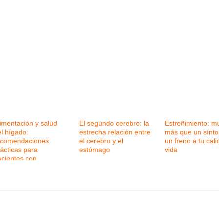
imentación y salud
El segundo cerebro: la
Estreñimiento: m
l hígado:
estrecha relación entre
más que un sínt
ecomendaciones
el cerebro y el
un freno a tu cal
ácticas para
estómago
vida
acientes con
nfermedad hepática