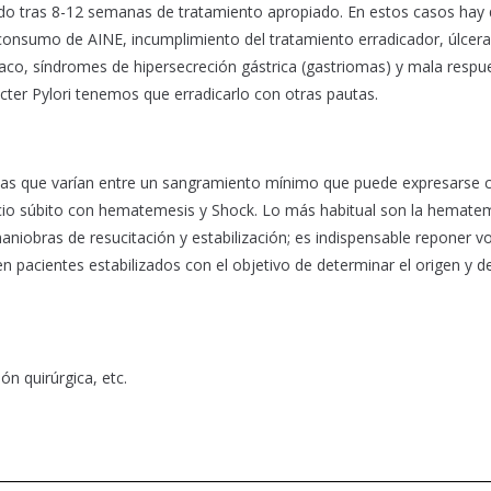
izado tras 8-12 semanas de tratamiento apropiado. En estos casos hay
i, consumo de AINE, incumplimiento del tratamiento erradicador, úlcer
aco, síndromes de hipersecreción gástrica (gastriomas) y mala respu
ácter Pylori tenemos que erradicarlo con otras pautas.
rmas que varían entre un sangramiento mínimo que puede expresarse
icio súbito con hematemesis y Shock. Lo más habitual son la hemate
maniobras de resucitación y estabilización; es indispensable reponer 
n pacientes estabilizados con el objetivo de determinar el origen y d
ón quirúrgica, etc.