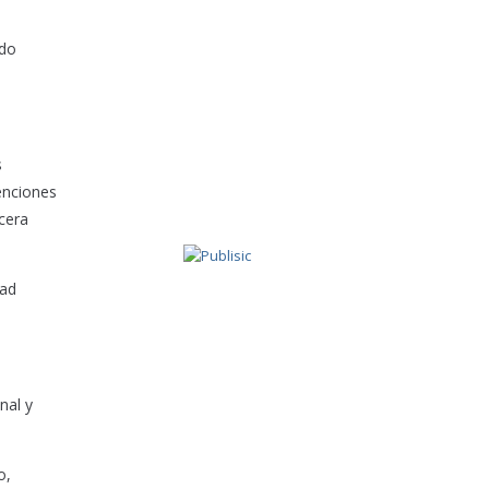
ido
s
enciones
cera
dad
nal y
o,