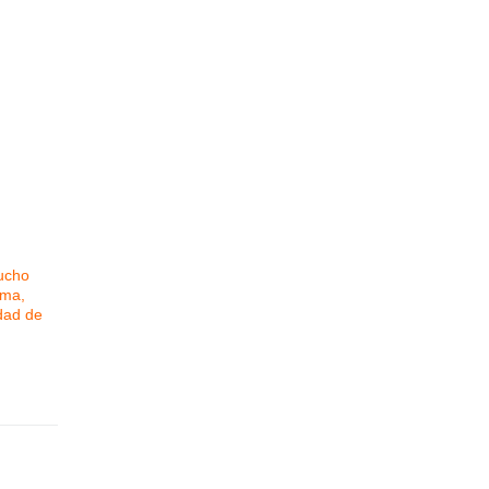
ucho
oma,
idad de