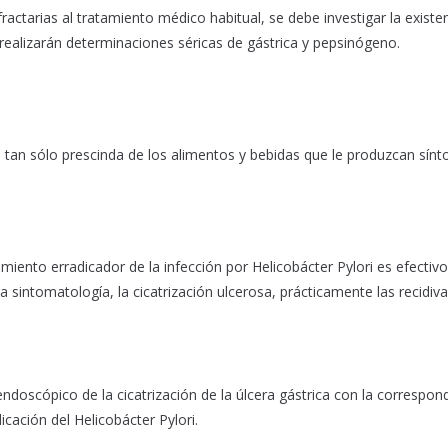
actarias al tratamiento médico habitual, se debe investigar la existe
realizarán determinaciones séricas de gástrica y pepsinógeno.
e tan sólo prescinda de los alimentos y bebidas que le produzcan sín
ento erradicador de la infección por Helicobácter Pylori es efectivo
 sintomatología, la cicatrización ulcerosa, prácticamente las recidiv
ndoscópico de la cicatrización de la úlcera gástrica con la correspon
icación del Helicobácter Pylori.