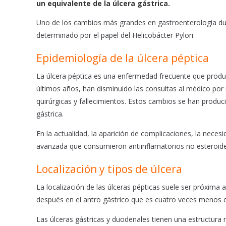
un equivalente de la úlcera gástrica.
o
p
Uno de los cambios más grandes en gastroenterología dura
k
p
determinado por el papel del Helicobácter Pylori.
Epidemiología de la úlcera péptica
La úlcera péptica es una enfermedad frecuente que produce
últimos años, han disminuido las consultas al médico por 
quirúrgicas y fallecimientos. Estos cambios se han produc
gástrica.
En la actualidad, la aparición de complicaciones, la neces
avanzada que consumieron antiinflamatorios no esteroid
Localización y tipos de úlcera
La localización de las úlceras pépticas suele ser próxima 
después en el antro gástrico que es cuatro veces menos c
Las úlceras gástricas y duodenales tienen una estructura 