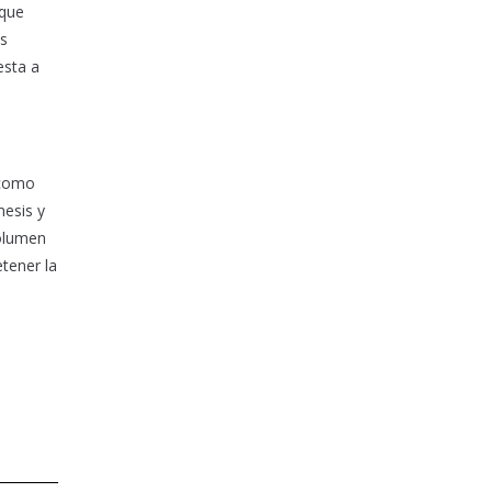
 que
as
esta a
 como
mesis y
volumen
etener la