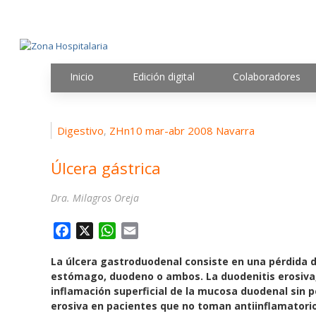
Inicio
Edición digital
Colaboradores
Digestivo
ZHn10 mar-abr 2008 Navarra
,
Úlcera gástrica
Dra. Milagros Oreja
F
X
W
E
a
h
m
La úlcera gastroduodenal consiste en una pérdida 
c
a
a
estómago, duodeno o ambos. La duodenitis erosiva,
e
t
i
inflamación superficial de la mucosa duodenal sin pé
b
s
l
erosiva en pacientes que no toman antiinflamatori
o
A