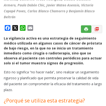
Armero, Paula Dobón Chic, Javier Mateo Asensio, Víctoria
Capapé Poves, Carlos Blanco Chamorro y Benjamín Blasco
Beltrán
F
X
W
E
a
h
m
La vigilancia activa es una estrategia de seguimiento
c
a
a
médico utilizada en algunos casos de cáncer de próstata
e
t
i
de bajo riesgo, en la que no se inicia un tratamiento
b
s
l
inmediato como cirugía o radioterapia, sino que se
o
A
observa al paciente con controles periódicos para actuar
o
p
solo si el tumor muestra signos de progresión.
k
p
Esto no significa “no hacer nada”, sino realizar un seguimiento
riguroso y planificado que permita preservar la calidad de vida
del paciente sin comprometer la eficacia del tratamiento a largo
plazo.
¿Porqué se utiliza esta estrategia?