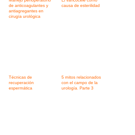
Manejo perioperatorio
El varicocele como
de anticoagulantes y
causa de esterilidad
antiagregantes en
cirugía urológica
Técnicas de
5 mitos relacionados
recuperación
con el campo de la
espermática
urología. Parte 3