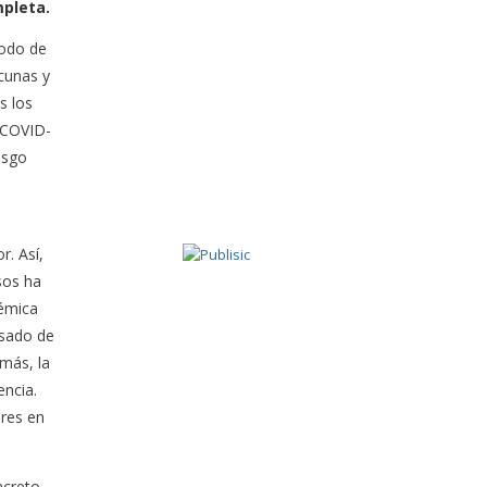
mpleta.
todo de
acunas y
s los
a COVID-
esgo
r. Así,
sos ha
démica
asado de
emás, la
encia.
ores en
ncreto,