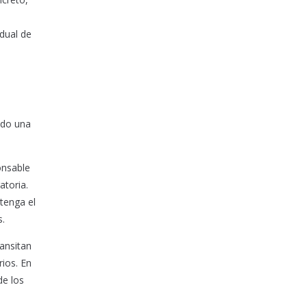
idual de
ado una
onsable
atoria.
tenga el
s.
ransitan
ios. En
de los