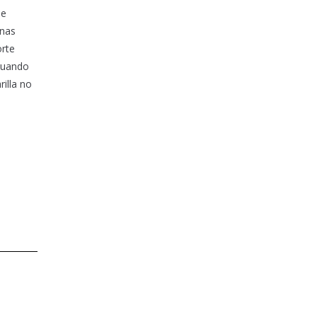
de
onas
orte
 cuando
illa no