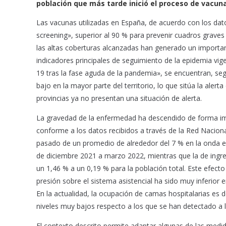
población que más tarde inició el proceso de vacun
o
p
Las vacunas utilizadas en España, de acuerdo con los da
k
p
screening», superior al 90 % para prevenir cuadros graves
las altas coberturas alcanzadas han generado un importa
indicadores principales de seguimiento de la epidemia vige
19 tras la fase aguda de la pandemia», se encuentran, segú
bajo en la mayor parte del territorio, lo que sitúa la alerta
provincias ya no presentan una situación de alerta.
La gravedad de la enfermedad ha descendido de forma impor
conforme a los datos recibidos a través de la Red Nacional
pasado de un promedio de alrededor del 7 % en la onda e
de diciembre 2021 a marzo 2022, mientras que la de ingre
un 1,46 % a un 0,19 % para la población total. Este efecto
presión sobre el sistema asistencial ha sido muy inferio
En la actualidad, la ocupación de camas hospitalarias es 
niveles muy bajos respecto a los que se han detectado a l
El contexto descrito permite adaptar algunas de las medi