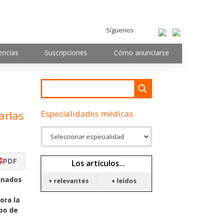
Síguenos
encias
Suscripciones
Cómo anunciarse
Especialidades médicas
arlas
PDF
Los artículos...
minados
+ relevantes
+ leídos
ora la
upo de