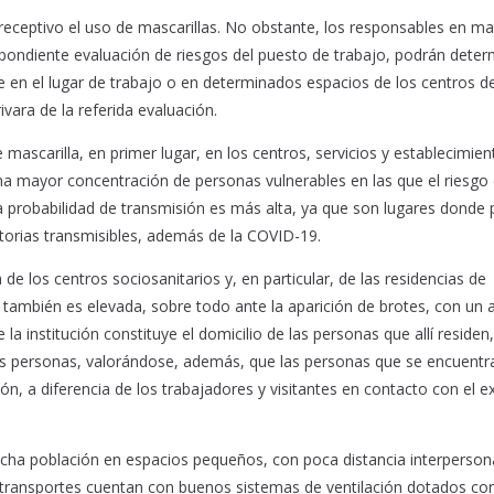
preceptivo el uso de mascarillas. No obstante, los responsables en ma
spondiente evaluación de riesgos del puesto de trabajo, podrán deter
 en el lugar de trabajo o en determinados espacios de los centros d
rivara de la referida evaluación.
mascarilla, en primer lugar, en los centros, servicios y establecimien
a mayor concentración de personas vulnerables en las que el riesgo
a probabilidad de transmisión es más alta, ya que son lugares donde
orias transmisibles, además de la COVID-19.
de los centros sociosanitarios y, en particular, de las residencias de
 también es elevada, sobre todo ante la aparición de brotes, con un a
la institución constituye el domicilio de las personas que allí residen,
tas personas, valorándose, además, que las personas que se encuentr
ión, a diferencia de los trabajadores y visitantes en contacto con el ex
cha población en espacios pequeños, con poca distancia interpersona
transportes cuentan con buenos sistemas de ventilación dotados con 