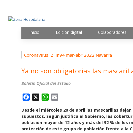
Inicio
Edición digital
Colaboradores
Coronavirus
ZHn94 mar-abr 2022 Navarra
,
Ya no son obligatorias las mascarilla
Boletín Oficial del Estado
F
X
W
E
a
h
m
Desde el miércoles 20 de abril las mascarillas deja
c
a
a
supuestos. Según justifica el Gobierno, las cobert
e
t
i
población mayor de 12 años y más del 92 % de los m
b
s
l
protección de este grupo de población frente a la C
o
A