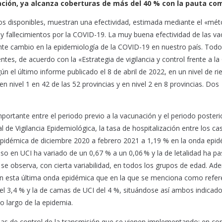
ación, ya alcanza coberturas de más del 40 % con la pauta co
tos disponibles, muestran una efectividad, estimada mediante el «mé
 y fallecimientos por la COVID-19. La muy buena efectividad de las v
nte cambio en la epidemiología de la COVID-19 en nuestro país. Todo
ntes, de acuerdo con la «Estrategia de vigilancia y control frente a l
n el último informe publicado el 8 de abril de 2022, en un nivel de ri
 en nivel 1 en 42 de las 52 provincias y en nivel 2 en 8 provincias. Dos
tante entre el periodo previo a la vacunación y el periodo posterio
 de Vigilancia Epidemiológica, la tasa de hospitalización entre los ca
pidémica de diciembre 2020 a febrero 2021 a 1,19 % en la onda epi
so en UCI ha variado de un 0,67 % a un 0,06 % y la de letalidad ha p
 se observa, con cierta variabilidad, en todos los grupos de edad. Ad
r en esta última onda epidémica que en la que se menciona como refer
del 3,4 % y la de camas de UCI del 4 %, situándose así ambos indicad
o largo de la epidemia.
das de control de la transmisión que se vienen implementando; en co