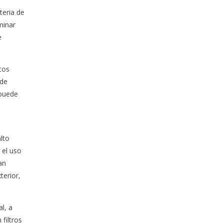
teria de
minar
e
tos
 de
 puede
lto
 el uso
an
terior,
l, a
filtros