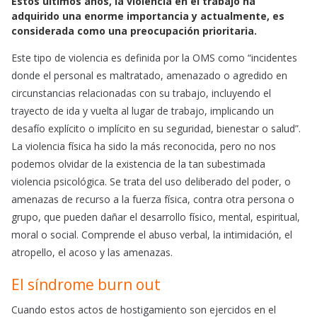
Estos últimos años, la violencia en el trabajo ha
c
a
a
adquirido una enorme importancia y actualmente, es
e
t
i
considerada como una preocupación prioritaria.
b
s
l
o
A
Este tipo de violencia es definida por la OMS como “incidentes
o
p
donde el personal es maltratado, amenazado o agredido en
k
p
circunstancias relacionadas con su trabajo, incluyendo el
trayecto de ida y vuelta al lugar de trabajo, implicando un
desafío explícito o implícito en su seguridad, bienestar o salud”.
La violencia física ha sido la más reconocida, pero no nos
podemos olvidar de la existencia de la tan subestimada
violencia psicológica. Se trata del uso deliberado del poder, o
amenazas de recurso a la fuerza física, contra otra persona o
grupo, que pueden dañar el desarrollo físico, mental, espiritual,
moral o social. Comprende el abuso verbal, la intimidación, el
atropello, el acoso y las amenazas.
El síndrome burn out
Cuando estos actos de hostigamiento son ejercidos en el