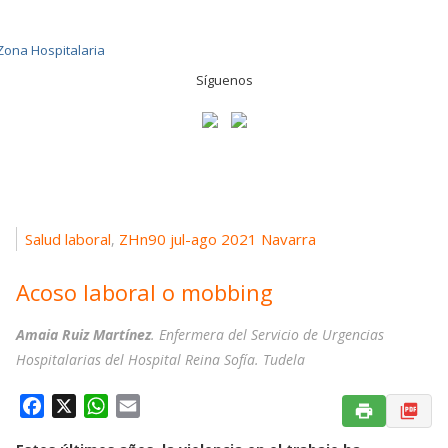
Síguenos
Salud laboral
ZHn90 jul-ago 2021 Navarra
,
Acoso laboral o mobbing
Amaia Ruiz Martínez
. Enfermera del Servicio de Urgencias
Hospitalarias del Hospital Reina Sofía. Tudela
F
X
W
E
a
h
m