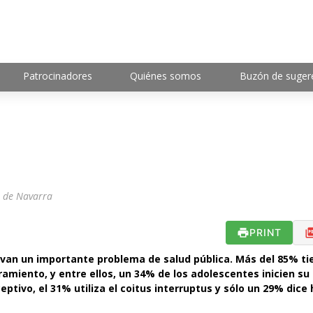
Patrocinadores
Quiénes somos
Buzón de suger
o de Navarra
PRINT
levan un importante problema de salud pública. Más del 85% ti
amiento, y entre ellos, un 34% de los adolescentes inicien su
ptivo, el 31% utiliza el coitus interruptus y sólo un 29% dice