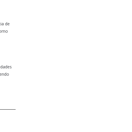
cia de
torno
lidades
iendo