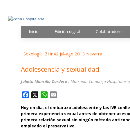
Inicio
Edición digital
Colaboradores
Sexología
ZHn42 jul-ago 2013 Navarra
,
Adolescencia y sexualidad
Julieta Mansilla Cordero
. Matrona. Complejo Hospitalari
F
X
W
E
a
h
m
Hoy en día, el embarazo adolescente y las IVE conl
c
a
a
primera experiencia sexual antes de obtener asesor
e
t
i
primera relación sexual sin ningún método anticonce
b
s
l
empleado el preservativo.
o
A