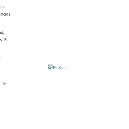
an
encias
ad,
s. Es
l
s de