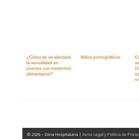
¿Cómo se ve afectada
Niños pornográficos
C
la sexualidad en
s
jóvenes con trastornos
D
alimentarios?
so
s
© 2026 – Zona Hospitalaria |
Aviso Legal y Política de Priva