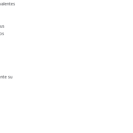
valentes
sus
dos
ente su