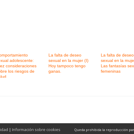
omportamiento
La falta de deseo
La falta de deseo
exual adolescente:
sexual en la mujer (I)
sexual en la mujer
iez consideraciones
Hoy tampoco tengo
Las fantasías se
bre los riesgos de
ganas.
femeninas
alud
cidad
|
Información sobre cookies
Queda prohibida la reproducción parcia