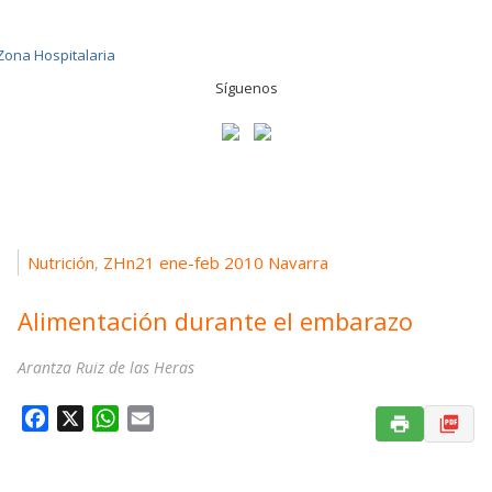
Síguenos
Nutrición
ZHn21 ene-feb 2010 Navarra
,
Alimentación durante el embarazo
Arantza Ruiz de las Heras
F
X
W
E
a
h
m
c
a
a