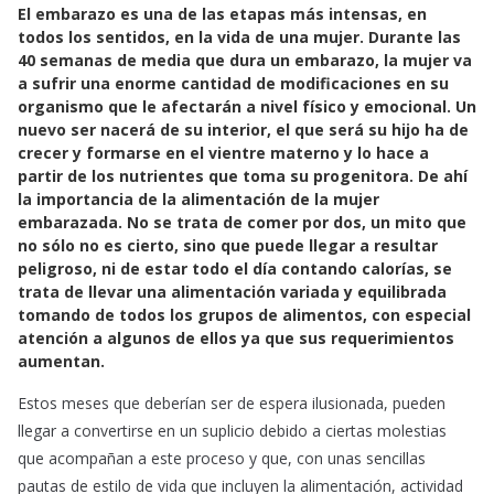
e
t
i
El embarazo es una de las etapas más intensas, en
b
s
l
todos los sentidos, en la vida de una mujer. Durante las
o
A
40 semanas de media que dura un embarazo, la mujer va
a sufrir una enorme cantidad de modificaciones en su
o
p
organismo que le afectarán a nivel físico y emocional. Un
k
p
nuevo ser nacerá de su interior, el que será su hijo ha de
crecer y formarse en el vientre materno y lo hace a
partir de los nutrientes que toma su progenitora. De ahí
la importancia de la alimentación de la mujer
embarazada. No se trata de comer por dos, un mito que
no sólo no es cierto, sino que puede llegar a resultar
peligroso, ni de estar todo el día contando calorías, se
trata de llevar una alimentación variada y equilibrada
tomando de todos los grupos de alimentos, con especial
atención a algunos de ellos ya que sus requerimientos
aumentan.
Estos meses que deberían ser de espera ilusionada, pueden
llegar a convertirse en un suplicio debido a ciertas molestias
que acompañan a este proceso y que, con unas sencillas
pautas de estilo de vida que incluyen la alimentación, actividad