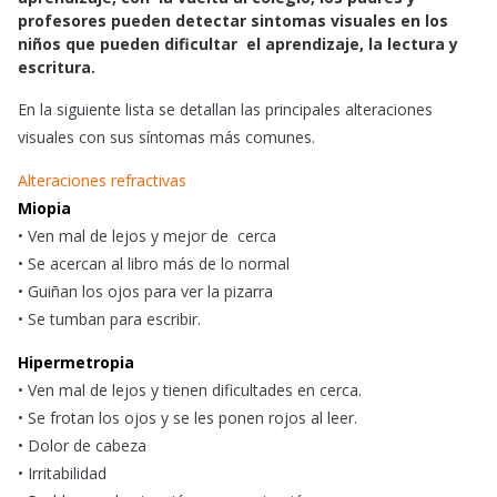
e
t
i
profesores pueden detectar sintomas visuales en los
b
s
l
niños que pueden dificultar el aprendizaje, la lectura y
o
A
escritura.
o
p
En la siguiente lista se detallan las principales alteraciones
k
p
visuales con sus síntomas más comunes.
Alteraciones refractivas
Miopia
• Ven mal de lejos y mejor de cerca
• Se acercan al libro más de lo normal
• Guiñan los ojos para ver la pizarra
• Se tumban para escribir.
Hipermetropia
• Ven mal de lejos y tienen dificultades en cerca.
• Se frotan los ojos y se les ponen rojos al leer.
• Dolor de cabeza
• Irritabilidad