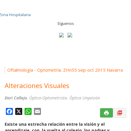
Síguenos
Oftalmología - Optometría
ZHn55 sep-oct 2015 Navarra
,
Alteraciones Visuales
Dori Callejo
. Óptico-Optometrista. Óptica Unyvisión
F
X
W
E
a
h
m
Existe una estrecha relación entre la visión y el
c
a
a
aprendizaje, con la vuelta al colegio, los padres y