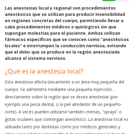
a
h
m
Las anestesias local y regional son procedimientos
c
a
a
anestésicos que se utilizan para producir insensibilidad
e
t
i
en regiones concretas del cuerpo, permitiendo llevar a
b
s
l
cabo procedimientos médicos o quirúrgicos sin que
o
A
supongan molestias para el paciente. Ambas utilizan
o
p
fármacos específicos que se conocen como “anestésicos
k
p
locales” e interrumpen la conducción nerviosa, evitando
que el dolor que se produce en la región anestesiada
alcance el sistema nervioso.
¿Qué es la anestesia local?
Esta anestesia afecta únicamente a un área muy pequeña del
cuerpo. Se administra mediante una pequeña inyección,
directamente sobre la región que se desea anestesiar (por
ejemplo una pieza dental, o la piel alrededor de un pequeño
corte). A veces pueden utilizarse también cremas, “sprays” o
gotas oculares que contengan anestésico. La anestesia local es
utilizada tanto por dentistas como por médicos generales y