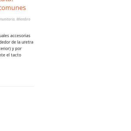
 comunes
Comunitaria. Miembro
uales accesorias
dedor de la uretra
erior) y por
te el tacto