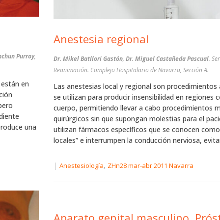
Anestesia regional
enchun Purroy
,
Dr. Mikel Batllori Gastón
,
Dr. Miguel Castañeda Pascual
. Se
Reanimación. Complejo Hospitalario de Navarra, Sección A.
o están en
Las anestesias local y regional son procedimientos
ción
se utilizan para producir insensibilidad en regiones 
pero
cuerpo, permitiendo llevar a cabo procedimientos 
diente
quirúrgicos sin que supongan molestias para el pac
produce una
utilizan fármacos específicos que se conocen como
locales” e interrumpen la conducción nerviosa, evita
|
,
Anestesiología
ZHn28 mar-abr 2011 Navarra
Aparato genital masculino. Prós