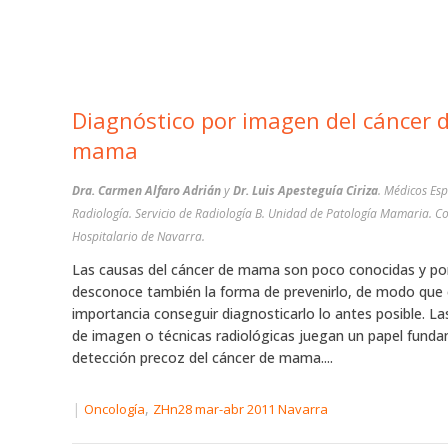
Diagnóstico por imagen del cáncer 
mama
Dra. Carmen Alfaro Adrián
y
Dr. Luis Apesteguía Ciriza
. Médicos Esp
Radiología. Servicio de Radiología B. Unidad de Patología Mamaria. C
Hospitalario de Navarra.
Las causas del cáncer de mama son poco conocidas y po
desconoce también la forma de prevenirlo, de modo que 
importancia conseguir diagnosticarlo lo antes posible. La
de imagen o técnicas radiológicas juegan un papel funda
detección precoz del cáncer de mama....
|
,
Oncología
ZHn28 mar-abr 2011 Navarra