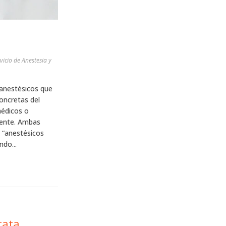
rvicio de Anestesia y
 anestésicos que
concretas del
médicos o
iente. Ambas
 “anestésicos
ndo...
tata.