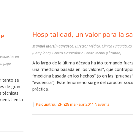
Hospitalidad, un valor para la s
de
Manuel Martín Carrasco
. Director Médico. Clínica Psiquiátric
(Pamplona). Centro Hospitalario Benito Menni (Elizondo).
ecialistas en
A lo largo de la última década ha ido tomando fuer
omplejo
una “medicina basada en los valores”, que contrapo
“medicina basada en los hechos” (o en las “pruebas”,
r tanto se
“evidencia”). Este fenómeno surge del carácter social
es de gran
práctica...
s técnicas
mental en la
|
,
Psiquiatría
ZHn28 mar-abr 2011 Navarra