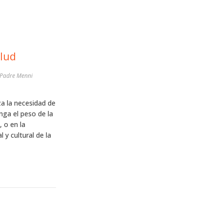
alud
a Padre Menni
za la necesidad de
nga el peso de la
 o en la
 y cultural de la