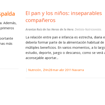
El pan y los niños: inseparables
spalda
compañeros
da. Además,
 primeros
Arantza Ruiz de las Heras de la Hera
. Dietista-Nutricionista.
La relación entre pan e infancia es estrecha, diaria e
mportante
debería formar parte de la alimentación habitual de 
emas más
múltiples beneficios. En varios momentos, a lo larg
estudio, deporte, juego o descanso, como se verá a
aconsejable aportar...
|
,
Nutrición
ZHn28 mar-abr 2011 Navarra