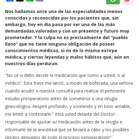
a
h
m
Nos hallamos ante una de las especialidades menos
c
a
a
conocidas y reconocidas por los pacientes que, sin
e
t
i
embargo, hoy en día pasa por ser una de las más
b
s
l
demandadas,valoradas y con un presente y futuro muy
o
A
prometedor. Y la culpa no es precisamente del “pueblo
o
p
llano” que no tiene ninguna obligación de poseer
k
p
conocimientos médicos, si no de la misma extirpe
médica, y ciertas leyendas y malos hábitos que, aún en
nuestros días perduran.
“No sé si debo decirle la medicación que tomo a usted, o al
médico”. Esta frase me lanzó, a modo de bofetada, una señora
cuando acudió a nuestra consulta para realizar el pertinente
estudio preoperatorio antes de someterse a una cirugía
ginecológica. Respiré profundo, y sonriendo y en tono amable,
me limité a contestarle:“ está usted delante del Doctor
responsable de ajustar su medicación antes de la cirugía e
informarle de la anestesia que se llevará a cabo y los posibles
riesgos derivados de todo el proceso perioperatorio”.