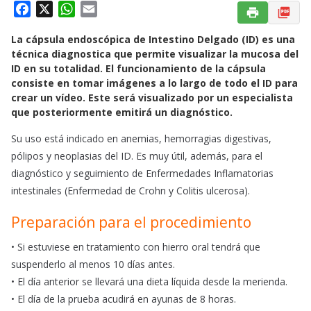
F
X
W
E
a
h
m
La cápsula endoscópica de Intestino Delgado (ID) es una
c
a
a
técnica diagnostica que permite visualizar la mucosa del
e
t
i
ID en su totalidad. El funcionamiento de la cápsula
b
s
l
consiste en tomar imágenes a lo largo de todo el ID para
o
A
crear un vídeo. Este será visualizado por un especialista
o
p
que posteriormente emitirá un diagnóstico.
k
p
Su uso está indicado en anemias, hemorragias digestivas,
pólipos y neoplasias del ID. Es muy útil, además, para el
diagnóstico y seguimiento de Enfermedades Inflamatorias
intestinales (Enfermedad de Crohn y Colitis ulcerosa).
Preparación para el procedimiento
• Si estuviese en tratamiento con hierro oral tendrá que
suspenderlo al menos 10 días antes.
• El día anterior se llevará una dieta líquida desde la merienda.
• El día de la prueba acudirá en ayunas de 8 horas.