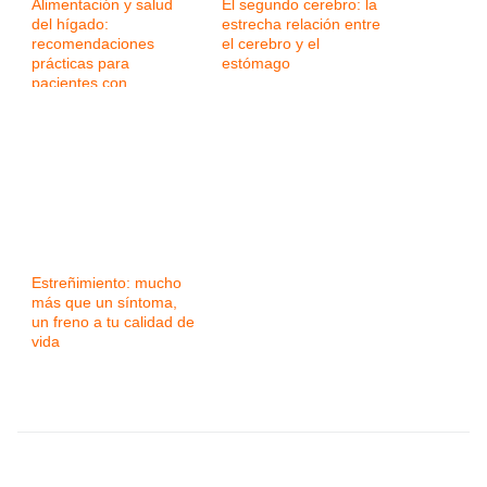
Alimentación y salud
El segundo cerebro: la
del hígado:
estrecha relación entre
recomendaciones
el cerebro y el
prácticas para
estómago
pacientes con
enfermedad hepática
Estreñimiento: mucho
más que un síntoma,
un freno a tu calidad de
vida