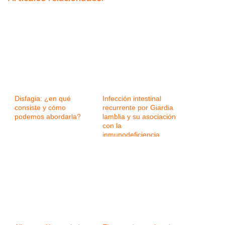
Disfagia: ¿en qué
Infección intestinal
consiste y cómo
recurrente por Giardia
podemos abordarla?
lamblia y su asociación
con la
inmunodeficiencia
variable común