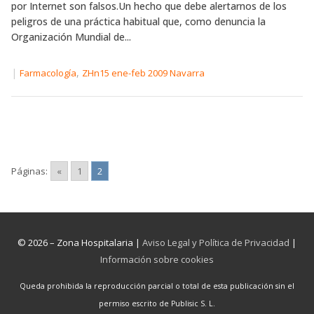
por Internet son falsos.Un hecho que debe alertarnos de los
peligros de una práctica habitual que, como denuncia la
Organización Mundial de...
|
,
Farmacología
ZHn15 ene-feb 2009 Navarra
Páginas:
«
1
2
© 2026 – Zona Hospitalaria |
Aviso Legal y Política de Privacidad
|
Información sobre cookies
Queda prohibida la reproducción parcial o total de esta publicación sin el
permiso escrito de Publisic S. L.