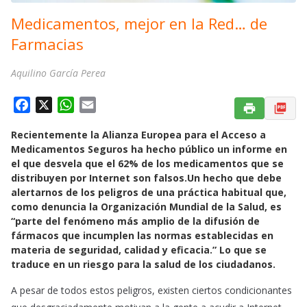
Medicamentos, mejor en la Red… de
Farmacias
Aquilino García Perea
F
X
W
E
a
h
m
Recientemente la Alianza Europea para el Acceso a
c
a
a
Medicamentos Seguros ha hecho público un informe en
e
t
i
el que desvela que el 62% de los medicamentos que se
b
s
l
distribuyen por Internet son falsos.Un hecho que debe
o
A
alertarnos de los peligros de una práctica habitual que,
o
p
como denuncia la Organización Mundial de la Salud, es
k
p
“parte del fenómeno más amplio de la difusión de
fármacos que incumplen las normas establecidas en
materia de seguridad, calidad y eficacia.” Lo que se
traduce en un riesgo para la salud de los ciudadanos.
A pesar de todos estos peligros, existen ciertos condicionantes