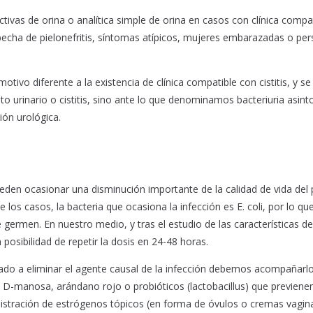
ctivas de orina o analítica simple de orina en casos con clínica compat
pecha de pielonefritis, síntomas atípicos, mujeres embarazadas o pers
motivo diferente a la existencia de clínica compatible con cistitis, y s
to urinario o cistitis, sino ante lo que denominamos bacteriuria asin
ión urológica.
eden ocasionar una disminución importante de la calidad de vida del 
los casos, la bacteria que ocasiona la infección es E. coli, por lo qu
 germen. En nuestro medio, y tras el estudio de las características d
posibilidad de repetir la dosis en 24-48 horas.
ado a eliminar el agente causal de la infección debemos acompañarl
 D-manosa, arándano rojo o probióticos (lactobacillus) que previenen
istración de estrógenos tópicos (en forma de óvulos o cremas vagin