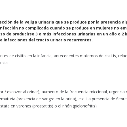
fección de la vejiga urinaria que se produce por la presencia 
na infección no complicada cuando se produce en mujeres no e
o de producirse 3 o más infecciones urinarias en un año o 2 
e infecciones del tracto urinario recurrentes.
ntes de cistitis en la infancia, antecedentes maternos de cistitis, rela
usia.
r / escozor al orinar), aumento de la frecuencia miccional, urgencia 
aturia (presencia de sangre en la orina), etc. La presencia de fiebre 
ta en varones (prostatitis) o el riñón (pielonefritis).