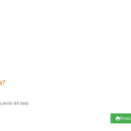
a?
 Jesús Gil Sanz
Print