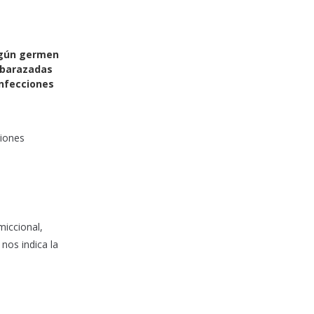
algún germen
mbarazadas
infecciones
ciones
miccional,
nos indica la