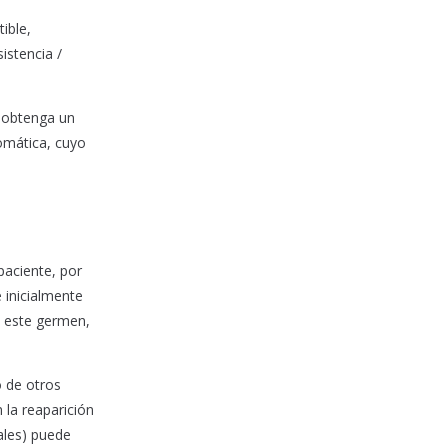
ible,
istencia /
e obtenga un
tomática, cuyo
paciente, por
e inicialmente
e este germen,
o de otros
 la reaparición
ales) puede