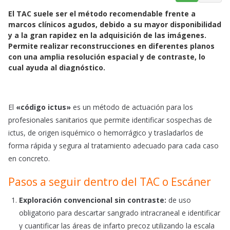
a
h
m
El TAC suele ser el método recomendable frente a
c
a
a
marcos clínicos agudos, debido a su mayor disponibilidad
e
t
i
y a la gran rapidez en la adquisición de las imágenes.
b
s
l
Permite realizar reconstrucciones en diferentes planos
o
A
con una amplia resolución espacial y de contraste, lo
o
p
cual ayuda al diagnóstico.
k
p
El
«código ictus»
es un método de actuación para los
profesionales sanitarios que permite identificar sospechas de
ictus, de origen isquémico o hemorrágico y trasladarlos de
forma rápida y segura al tratamiento adecuado para cada caso
en concreto.
Pasos a seguir dentro del TAC o Escáner
Exploración convencional sin contraste:
de uso
obligatorio para descartar sangrado intracraneal e identificar
y cuantificar las áreas de infarto precoz utilizando la escala