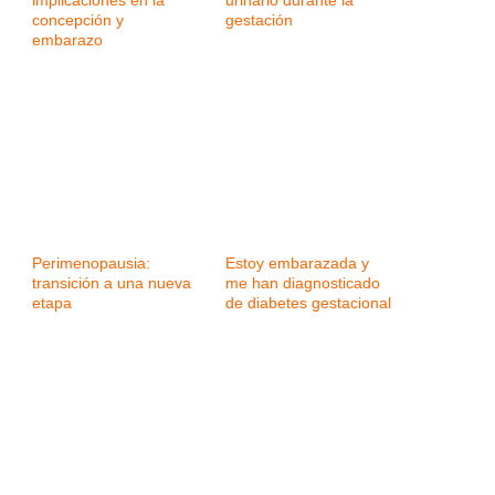
implicaciones en la
urinario durante la
concepción y
gestación
embarazo
Perimenopausia:
Estoy embarazada y
transición a una nueva
me han diagnosticado
etapa
de diabetes gestacional