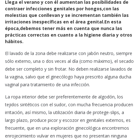
Llega el verano y con él aumentan las posibilidades de
c
a
a
contraer infecciones genitales por hongos,con las
e
t
i
molestias que conllevan y se incrementan también las
b
s
l
irritaciones inespecíficas en el área genital.En esta
o
A
época,debemos tener más en cuenta que nunca las
o
p
prácticas correctas en cuanto a la higiene diaria y otros
k
p
hábitos.
El lavado de la zona debe realizarse con jabón neutro, siempre
sólo externo, una o dos veces al día (como máximo), el secado
debe ser completo y sin frotar. No deben realizarse lavados de
la vagina, salvo que el ginecólogo haya prescrito alguna ducha
vaginal para tratamiento de una infección.
La ropa interior debe ser preferentemente de algodón, los
tejidos sintéticos con el sudor, con mucha frecuencia producen
irritación, así mismo, la utilización diaria de protege-slips, a
largo plazo, produce picor y escozor en genitales externos, es
frecuente, que en una exploración ginecológica encontremos
enrojecimiento vulvar en mujeres que no presentan ninguna