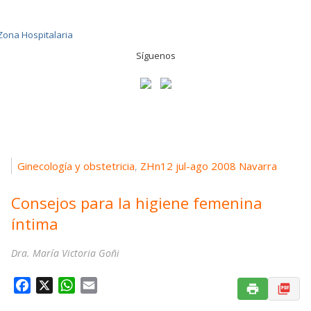
Síguenos
Ginecología y obstetricia
ZHn12 jul-ago 2008 Navarra
,
Consejos para la higiene femenina
íntima
Dra. María Victoria Goñi
F
X
W
E
a
h
m