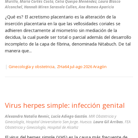
Murillo, María Cortés Costa, Celia Queipo Menéndez, Laura Blasco
Alconchel, Hannah Miren Sarasola Cullen, Ana Romeo Aparicio
¿Qué es? El acretismo placentario es la alteración de la
inserción placentaria en la que las vellosidades coriales se
adhieren directamente al miometrio sin mediación de la
decidua, la cual puede ser total o parcial además del desarrollo
incompleto de la capa de fibrina, denominada Nitabuch. De tal
manera que...
|
,
Ginecología y obstetricia
ZHa64 jul-ago 2026 Aragón
Virus herpes simple: infección genital
Alexandra Natalia Revnic, Lucía Adiego Gastón
. MIR Obstetricia y
Ginecología, Hospital Universitario San Jorge. Huesca.
Laura Gil Arribas.
FEA
Obstetricia y Ginecología, Hospital de Alcañiz
El virus del herpes simple (VHS) es la causa más frecuente de