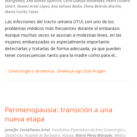
Marigómez, Ana Romeo Aparicio, Celia Queipo Menéndez, Pedro Olivera
Salort, Naomi Artal López, Ana Salinas Badia, Elena Beltrán Murillo,
María Cortés Costa
Las infecciones del tracto urinaria (ITU) son uno de los
problemas médicos más frecuentes durante el embarazo.
Aunque muchas veces se asocian a molestias leves, en las
mujeres embarazadas es especialmente importante
detectarlas y tratarlas de forma adecuada, ya que pueden
tener consecuencias tanto para la madre como para el...
|
,
Ginecología y obstetricia
ZHa64 jul-ago 2026 Aragón
Perimenopausia: transición a una
nueva etapa
Jennifer Castellanos Artal
. Facultativo Especialista de Área Ginecología y
Obstetricia. Hospital de Barbastro. Huesca.
María Pérez Marqués
. Médico