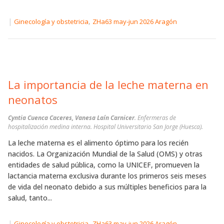
|
,
Ginecología y obstetricia
ZHa63 may-jun 2026 Aragón
La importancia de la leche materna en
neonatos
Cyntia Cuenca Caceres, Vanesa Laín Carnicer
. Enfermeras de
hospitalización medina interna. Hospital Universitario San Jorge (Huesca).
La leche materna es el alimento óptimo para los recién
nacidos. La Organización Mundial de la Salud (OMS) y otras
entidades de salud pública, como la UNICEF, promueven la
lactancia materna exclusiva durante los primeros seis meses
de vida del neonato debido a sus múltiples beneficios para la
salud, tanto...
|
,
Ginecología y obstetricia
ZHa63 may-jun 2026 Aragón