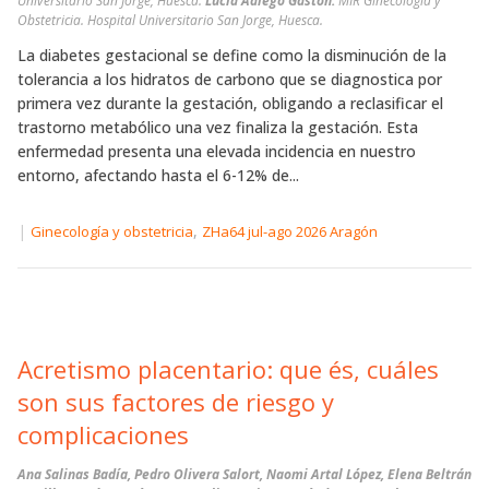
Universitario San Jorge, Huesca.
Lucía Adiego Gastón.
MIR Ginecología y
Obstetricia. Hospital Universitario San Jorge, Huesca.
La diabetes gestacional se define como la disminución de la
tolerancia a los hidratos de carbono que se diagnostica por
primera vez durante la gestación, obligando a reclasificar el
trastorno metabólico una vez finaliza la gestación. Esta
enfermedad presenta una elevada incidencia en nuestro
entorno, afectando hasta el 6-12% de...
|
,
Ginecología y obstetricia
ZHa64 jul-ago 2026 Aragón
Acretismo placentario: que és, cuáles
son sus factores de riesgo y
complicaciones
Ana Salinas Badía, Pedro Olivera Salort, Naomi Artal López, Elena Beltrán