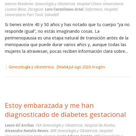
Interno Residente. Ginecología y Obstetricia. Hospital Clínico Universitario
Lozano Blesa. Zaragoza.
Lara Castellanos Artal.
Enfermera. Hospital
Universitario Parc Taulí. Sabadell
Si tienes entre 40 y 50 años y has notado que tu cuerpo “ya no
responde igual”, no estás imaginando cosas. La
perimenopausia es una etapa natural de transición antes de la
menopausia que puede durar varios años y, aunque todas las
mujeres la atraviesan, pocas reciben información clara sobre...
|
,
Ginecología y obstetricia
ZHa64 jul-ago 2026 Aragón
Estoy embarazada y me han
diagnosticado de diabetes gestacional
Laura Gil Arribas
. FEA Ginecología y Obstetricia. Hospital de Alcañiz.
Alexandra Natalia Revnic
. MIR Ginecología y Obstetricia. Hospital