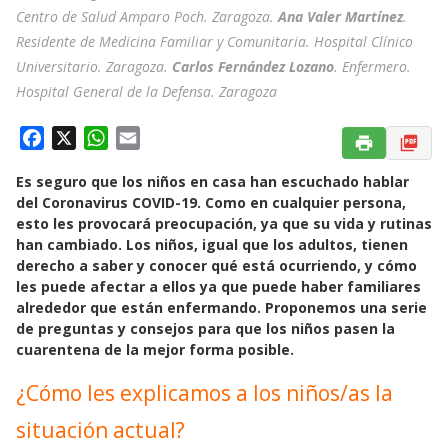
Centro de Salud Amparo Poch. Zaragoza.
Ana Valer Martínez
.
Residente de Medicina Familiar y Comunitaria. Hospital Clínico
Universitario. Zaragoza.
Carlos Fernández Lozano
. Enfermero.
Hospital General de la Defensa. Zaragoza
F
X
W
E
a
h
m
Es seguro que los niños en casa han escuchado hablar
c
a
a
del Coronavirus COVID-19. Como en cualquier persona,
e
t
i
esto les provocará preocupación, ya que su vida y rutinas
b
s
l
han cambiado. Los niños, igual que los adultos, tienen
o
A
derecho a saber y conocer qué está ocurriendo, y cómo
o
p
les puede afectar a ellos ya que puede haber familiares
k
p
alrededor que están enfermando. Proponemos una serie
de preguntas y consejos para que los niños pasen la
cuarentena de la mejor forma posible.
¿Cómo les explicamos a los niños/as la
situación actual?