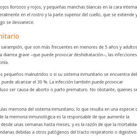
, ojos llorosos y rojos, y pequeñas manchas blancas en la cara interna
ralmente en el rostro y la parte superior del cuello, que se extiende 
uego se desvanece.
nitario
l sarampión, que son más frecuentes en menores de 5 años y adulto
la diarrea grave –que puede provocar deshidratación–, las infecciones
onía.
s pequeños malnutridos o si su sistema inmunitario se encuentra deb
 puede alcanzar el 30 %. La infección también puede provocar
luso ser causa de aborto o parto prematuro. No obstante, quienes s
lulas memoria del sistema inmunitario, lo que resulta en una especie 
 de la memoria inmunológica es la responsable de que aumente la
r desde unas semanas hasta meses, y es la razón de que la mortalida
darias debidas a otros patógenos del tracto respiratorio o digestivo