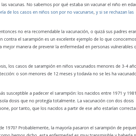
a las vacunas. No sabemos por qué estaba sin vacunar el niño en eda
ría de los casos en niños son por no vacunarse
,
y si se rechazan las
entonces no era recomendable la vacunación, o quizá sus padres era
ación contra el sarampión es un excelente ejemplo de lo que conocem
la mejor manera de prevenir la enfermedad en personas vulnerables 
dosis, los casos de sarampión en niños vacunados menores de 3-4 añ
ección: o son menores de 12 meses y todavía no se les ha vacunad
más susceptible a padecer el sarampión: los nacidos entre 1971 y 1981
sola dosis que no protegía totalmente. La vacunación con dos dosis
ne, por tanto, que los nacidos a partir de ese año estarían correc
 de 1970? Probablemente, la mayoría pasaron el sarampión de peque
y, como hemos dicho, esta enfermedad es muy transmisible y haberla