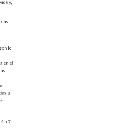
vida y,
 más
e.
son lo
r en el
ras
ad.
ias a
de
 4 a 7