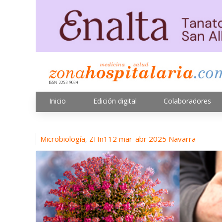
Inicio
Edición digital
Colaboradores
Microbiología
ZHn112 mar-abr 2025 Navarra
,