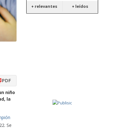
+ relevantes
+ leídos
PDF
un niño
d, la
mpión
22. Se