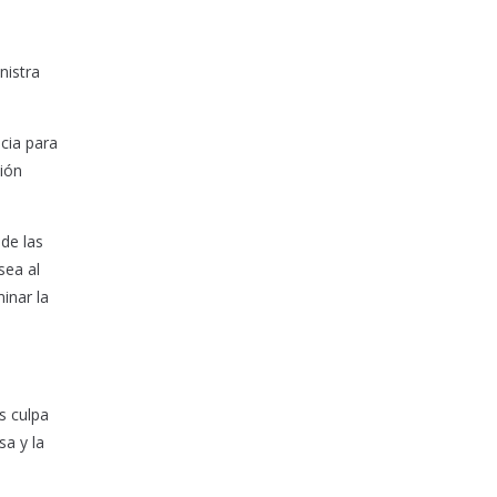
nistra
acia para
ción
 de las
sea al
inar la
s culpa
a y la