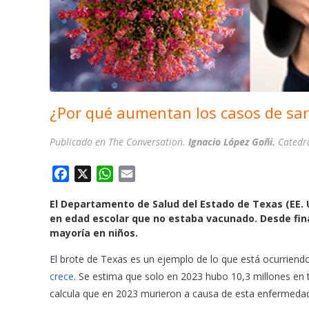
¿Por qué aumentan los casos de sa
Publicado en The Conversation.
Ignacio López Goñi.
Catedr
F
X
W
E
a
h
m
El Departamento de Salud del Estado de Texas (EE. 
c
a
a
en edad escolar que no estaba vacunado. Desde fin
e
t
i
mayoría en niños.
b
s
l
o
A
El brote de Texas es un ejemplo de lo que está ocurriend
o
p
crece
. Se estima que solo en 2023 hubo 10,3 millones en
k
p
calcula que en 2023 murieron a causa de esta enfermeda