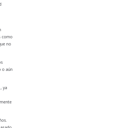
d
n
os como
que no
os
o o aún
, ya
tamente
ños.
 pasado