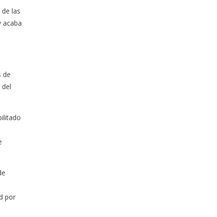
 de las
y acaba
s de
 del
ilitado
e
de
d por
.