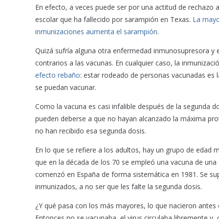
En efecto, a veces puede ser por una actitud de rechazo 
escolar que ha fallecido por sarampión en Texas.
La mayo
inmunizaciones aumenta el sarampión
.
Quizá sufría alguna otra enfermedad inmunosupresora y 
contrarios a las vacunas. En cualquier caso, la inmuniz
efecto rebaño
: estar rodeado de personas vacunadas es 
se puedan vacunar.
Como la vacuna es casi infalible después de la segunda 
pueden deberse a que no hayan alcanzado la máxima prot
no han recibido esa segunda dosis.
En lo que se refiere a los adultos, hay un grupo de edad 
que en la década de los 70 se empleó una vacuna de una 
comenzó en España de forma sistemática en 1981. Se supo
inmunizados, a no ser que les falte la segunda dosis.
¿Y qué pasa con los más mayores, lo que nacieron antes
Entonces no se vacunaba, el virus circulaba libremente 