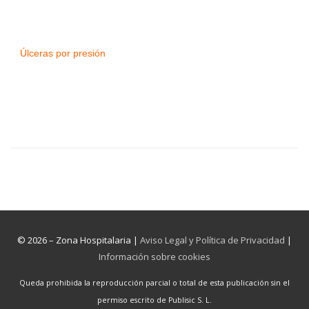
Úlceras por presión
© 2026 – Zona Hospitalaria |
Aviso Legal y Política de Privacidad
|
Información sobre cookies
Queda prohibida la reproducción parcial o total de esta publicación sin el
permiso escrito de Publisic S. L.