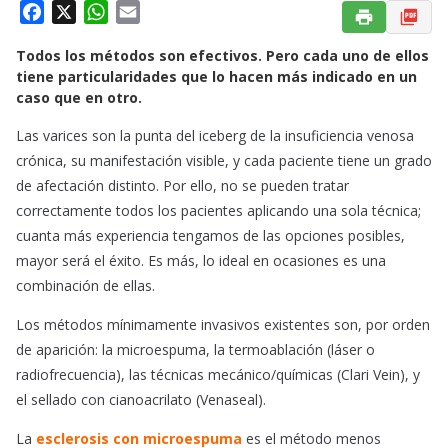
F
X
W
E
a
h
m
Todos los métodos son efectivos. Pero cada uno de ellos
c
a
a
tiene particularidades que lo hacen más indicado en un
e
t
i
caso que en otro.
b
s
l
o
A
Las varices son la punta del iceberg de la insuficiencia venosa
o
p
crónica, su manifestación visible, y cada paciente tiene un grado
k
p
de afectación distinto. Por ello, no se pueden tratar
correctamente todos los pacientes aplicando una sola técnica;
cuanta más experiencia tengamos de las opciones posibles,
mayor será el éxito. Es más, lo ideal en ocasiones es una
combinación de ellas.
Los métodos mínimamente invasivos existentes son, por orden
de aparición: la microespuma, la termoablación (láser o
radiofrecuencia), las técnicas mecánico/químicas (Clari Vein), y
el sellado con cianoacrilato (Venaseal).
La
esclerosis con microespuma
es el método menos