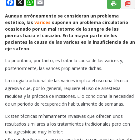
F
X
W
E
a
h
m
Aunque erróneamente se consideran un problema
c
a
a
estético, las
varices
suponen un problema circulatorio
e
t
i
ocasionado por un mal retorno de la sangre de las
b
s
l
piernas hacia el corazón. En la mayor parte de los
o
A
pacientes la causa de las varices es la insuficiencia de un
o
p
eje safeno.
k
p
Lo prioritario, por tanto, es tratar la causa de las varices y,
posteriormente, las varices propiamente dichas.
La cirugía tradicional de las varices implica el uso una técnica
agresiva que, por lo general, requiere el uso de anestesia
raquídea y la práctica de incisiones. Ello condiciona la necesidad
de un período de recuperación habitualmente de semanas.
Existen técnicas mínimamente invasivas que ofrecen unos
resultados similares a los tratamientos tradicionales pero con
una agresividad muy inferior:
• Se pueden llevar a cabo sin anestesia, o con anestesia local y