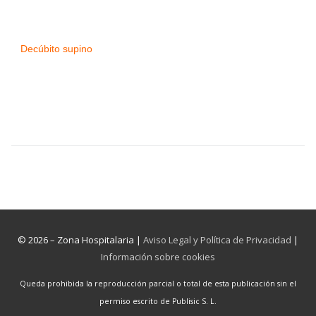
Decúbito supino
© 2026 – Zona Hospitalaria |
Aviso Legal y Política de Privacidad
|
Información sobre cookies
Queda prohibida la reproducción parcial o total de esta publicación sin el
permiso escrito de Publisic S. L.