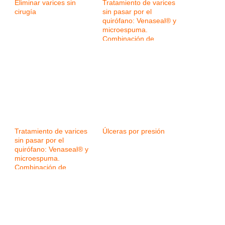
Eliminar varices sin
Tratamiento de varices
cirugía
sin pasar por el
quirófano: Venaseal® y
microespuma.
Combinación de
tecnologías para
mejorar los resultados
Tratamiento de varices
Úlceras por presión
sin pasar por el
quirófano: Venaseal® y
microespuma.
Combinación de
tecnologías para
mejorar los resultados