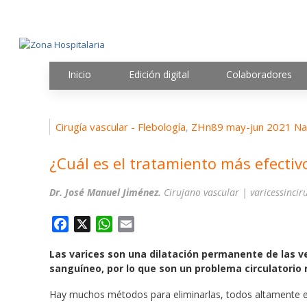
Inicio
Edición digital
Colaboradores
Cirugía vascular - Flebología
ZHn89 may-jun 2021 Na
,
¿Cuál es el tratamiento más efectiv
Dr. José Manuel Jiménez.
Cirujano vascular | varicessincir
F
X
W
E
a
h
m
Las varices son una dilatación permanente de las ve
c
a
a
sanguíneo, por lo que son un problema circulatori
e
t
i
b
s
l
Hay muchos métodos para eliminarlas, todos altamente efe
o
A