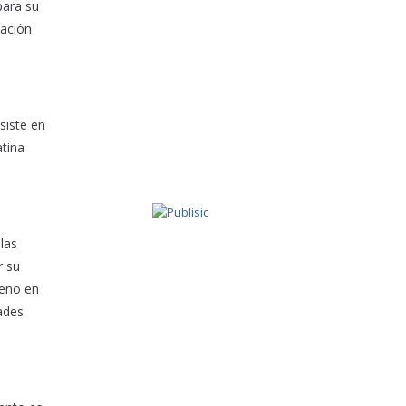
para su
cación
siste en
atina
las
r su
feno en
ades