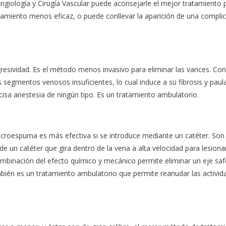
Angiología y Cirugía Vascular puede aconsejarle el mejor tratamiento 
tamiento menos eficaz, o puede conllevar la aparición de una compli
sividad. Es el método menos invasivo para eliminar las varices. Con
s segmentos venosos insuficientes, lo cual induce a su fibrosis y paul
ecisa anestesia de ningún tipo. Es un tratamiento ambulatorio.
croespuma es más efectiva si se introduce mediante un catéter. Son 
 un catéter que gira dentro de la vena a alta velocidad para lesiona
ombinación del efecto químico y mecánico permite eliminar un eje sa
ambién es un tratamiento ambulatorio que permite reanudar las activid