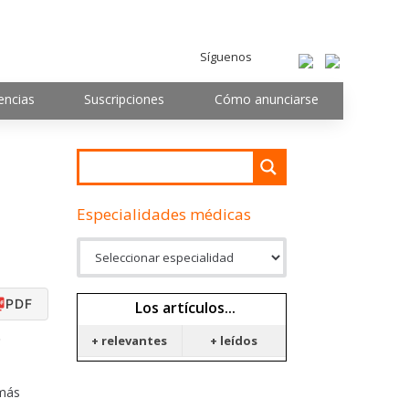
Síguenos
encias
Suscripciones
Cómo anunciarse
Especialidades médicas
PDF
Los artículos...
o
+ relevantes
+ leídos
 más