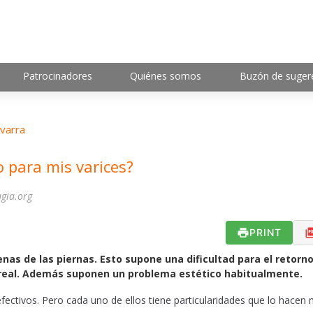
Patrocinadores
Quiénes somos
Buzón de suger
varra
o para mis varices?
ugia.org
PRINT
nas de las piernas. Esto supone una dificultad para el retorn
o real. Además suponen un problema estético habitualmente.
ctivos. Pero cada uno de ellos tiene particularidades que lo hacen