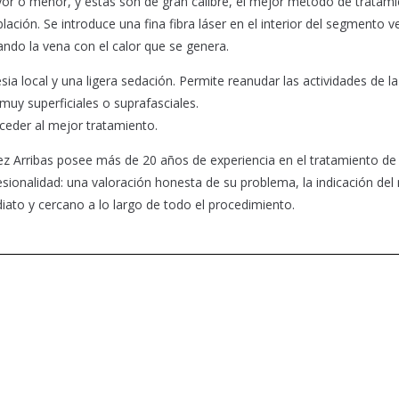
or o menor, y éstas son de gran calibre, el mejor método de tratam
ción. Se introduce una fina fibra láser en el interior del segmento 
ando la vena con el calor que se genera.
a local y una ligera sedación. Permite reanudar las actividades de la
uy superficiales o suprafasciales.
ceder al mejor tratamiento.
nez Arribas posee más de 20 años de experiencia en el tratamiento de 
ionalidad: una valoración honesta de su problema, la indicación del
iato y cercano a lo largo de todo el procedimiento.