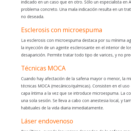
indicado en un caso que en otro. Sólo un especialista en 
o
p
problema concreto. Una mala indicación resulta en un tra
k
p
no deseada.
Esclerosis con microespuma
La esclerosis con microespuma destaca por su mínima agre
la inyección de un agente esclerosante en el interior de lo
desaparición. Permite tratar todo tipo de varices, y no pr
Técnicas MOCA
Cuando hay afectación de la safena mayor o menor, la mi
técnicas MOCA (mecánico/químicas). Consisten en el uso de
capa íntima a la vez que se introduce microespuma. La c
una sola sesión. Se lleva a cabo con anestesia local, y t
habituales de la vida diaria inmediatamente.
Láser endovenoso