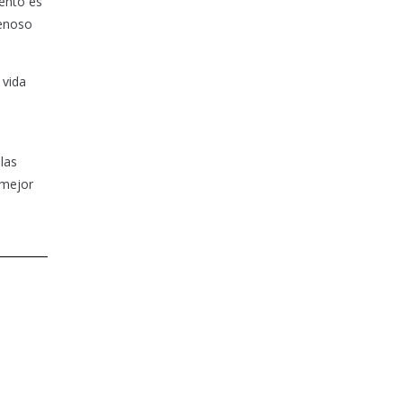
iento es
venoso
 vida
las
 mejor