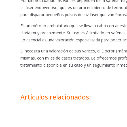
Por último, cuando las varices dependen de la safena may
el láser endovenoso, que es un procedimiento de termoabla
para disparar pequeños pulsos de luz láser que van fibros
Es un método ambulatorio que se lleva a cabo con anestesi
diaria muy precozmente. Su uso está limitado en safenas m
Lo esencial es una valoración especializada para poder ac
Si necesita una valoración de sus varices, el Doctor Jimé
mismas, con miles de casos tratados. Le ofrecemos profes
tratamiento disponible en su caso y un seguimiento inmed
Artículos relacionados: